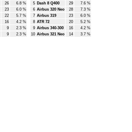
26
6.8 %
5
Dash 8 Q400
29
7.6 %
23
6.0 %
6
Airbus 320 Neo
28
7.3 %
22
5.7 %
7
Airbus 319
23
6.0 %
16
4.2 %
8
ATR 72
20
5.2 %
9
2.3 %
9
Airbus 340-300
16
4.2 %
9
2.3 %
10
Airbus 321 Neo
14
3.7 %