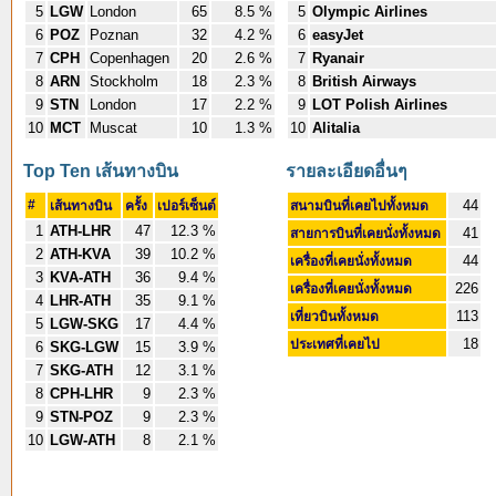
5
LGW
London
65
8.5 %
5
Olympic Airlines
6
POZ
Poznan
32
4.2 %
6
easyJet
7
CPH
Copenhagen
20
2.6 %
7
Ryanair
8
ARN
Stockholm
18
2.3 %
8
British Airways
9
STN
London
17
2.2 %
9
LOT Polish Airlines
10
MCT
Muscat
10
1.3 %
10
Alitalia
Top Ten เส้นทางบิน
รายละเอียดอื่นๆ
#
44
เส้นทางบิน
ครั้ง
เปอร์เซ็นต์
สนามบินที่เคยไปทั้งหมด
1
ATH-LHR
47
12.3 %
41
สายการบินที่เคยนั่งทั้งหมด
2
ATH-KVA
39
10.2 %
44
เครื่องที่เคยนั่งทั้งหมด
3
KVA-ATH
36
9.4 %
226
เครื่องที่เคยนั่งทั้งหมด
4
LHR-ATH
35
9.1 %
113
เที่ยวบินทั้งหมด
5
LGW-SKG
17
4.4 %
18
ประเทศที่เคยไป
6
SKG-LGW
15
3.9 %
7
SKG-ATH
12
3.1 %
8
CPH-LHR
9
2.3 %
9
STN-POZ
9
2.3 %
10
LGW-ATH
8
2.1 %