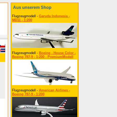
Aus unserem Shop
Flugzeugmodell -
Garuda Indonesia -
MD11 - 1:200
Flugzeugmodell -
Boeing - House Color -
Boeing 787-9 - 1:200 - PremiumModell
Flugzeugmodell -
American Airlines -
Boeing 787-9 - 1:200