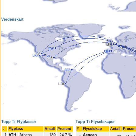
Verdenskart
Topp Ti Flyplasser
Topp Ti Flyselskaper
#
Flyplass
Antall
Prosent
#
Flyselskap
Antall
Prosen
1
ATH
Athens
189
24.7 %
Aegean