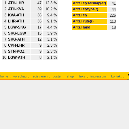
1
ATH-LHR
47
12.3 %
Antall flyselskap(er)
41
2
ATH-KVA
39
10.2 %
Antall flytype(r)
44
3
KVA-ATH
36
9.4 %
Antall fly
226
4
LHR-ATH
35
9.1 %
Antall rute(r)
113
5
LGW-SKG
17
4.4 %
Antall land
18
6
SKG-LGW
15
3.9 %
7
SKG-ATH
12
3.1 %
8
CPH-LHR
9
2.3 %
9
STN-POZ
9
2.3 %
10
LGW-ATH
8
2.1 %
home
:
vorschau
:
registrieren
:
poster
:
shop
:
links
:
impressum
:
kontakt
: