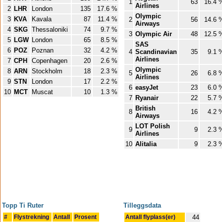
1
63
16.4 
Airlines
2
LHR
London
135
17.6 %
Olympic
3
KVA
Kavala
87
11.4 %
2
56
14.6 
Airways
4
SKG
Thessaloniki
74
9.7 %
3
Olympic Air
48
12.5 
5
LGW
London
65
8.5 %
SAS
6
POZ
Poznan
32
4.2 %
4
Scandinavian
35
9.1 
Airlines
7
CPH
Copenhagen
20
2.6 %
Olympic
8
ARN
Stockholm
18
2.3 %
5
26
6.8 
Airlines
9
STN
London
17
2.2 %
6
easyJet
23
6.0 
10
MCT
Muscat
10
1.3 %
7
Ryanair
22
5.7 
British
8
16
4.2 
Airways
LOT Polish
9
9
2.3 
Airlines
10
Alitalia
9
2.3 
Topp Ti Ruter
Tilleggsdata
#
Flystrekning
Antall
Prosent
Antall flyplass(er)
44