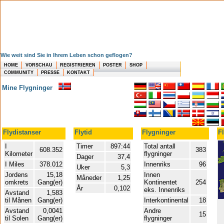
Wie weit sind Sie in Ihrem Leben schon geflogen?
HOME
VORSCHAU
REGISTRIEREN
POSTER
SHOP
COMMUNITY
PRESSE
KONTAKT
Mine Flygninger
Flydistanser
Flytid
Flygninger
F
I
Timer
897:44
Total antall
608.352
383
Kilometer
flygninger
Dager
37,4
I Miles
378.012
Innenriks
96
Uker
5,3
Jordens
15,18
Innen
Måneder
1,25
omkrets
Gang(er)
Kontinentet
254
År
0,102
eks. Innenriks
Avstand
1,583
til Månen
Gang(er)
Interkontinental
18
Avstand
0,0041
Andre
15
til Solen
Gang(er)
flygninger