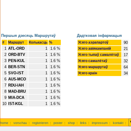
Першыя дзесяць Маршрутаў
Дадтковая інфармацыя
#
Маршрут
Колькасць
%
Усяго аэрапартоў
90
1
ATL-ORD
1
1.6 %
Усяго авіякампаній
21
2
ORD-BTV
1
1.6 %
Усяго тыпаў самалётаў
17
3
PEN-KUL
1
1.6 %
Усяго самалётаў
32
4
BER-STN
1
1.6 %
Усяго маршрутаў
64
5
SVO-IST
1
1.6 %
Усяго краін
34
6
AUS-MCO
1
1.6 %
7
RDU-IAH
1
1.6 %
8
MAD-BRU
1
1.6 %
9
MIA-DCA
1
1.6 %
10
IST-KGL
1
1.6 %
home
:
vorschau
:
registrieren
:
poster
:
shop
:
links
:
impressum
:
kontakt
: