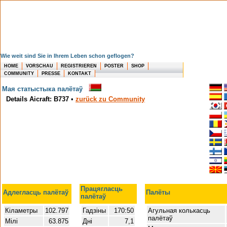
Wie weit sind Sie in Ihrem Leben schon geflogen?
HOME
VORSCHAU
REGISTRIEREN
POSTER
SHOP
COMMUNITY
PRESSE
KONTAKT
Мая статыстыка палётаў
Details Aicraft: B737
•
zurück zu Community
Працягласць
Адлегласць палётаў
Палёты
палётаў
Кіламетры
102.797
Гадзіны
170:50
Агульная колькасць
палётаў
Мілі
63.875
Дні
7,1