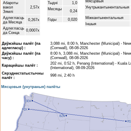
Мясцовыя
Абароты
Тыдні
1,0
вакол
2,57x
Унутрыкантынентальныя
Месяцы
0,24
Зямлі
Адлегласць
Міжкантынентальныя
Годы
0,020
0,267x
да Месяца
Іншыя
Адлегласць
0,0007x
да Сонца
Даўжэйшы палёт (па
3,088 mi, 8:00 h, Manchester (Municipal) - Ne
адлегласці) :
(Cornwall), 08-08-2026
Даўжэйшы палёт (па
8:00 h, 3,088 mi, Manchester (Municipal) - Ne
часу) :
(Cornwall), 08-08-2026
202 mi, 0:52 h, Penang (International) - Kuala 
Карацейшы палёт :
(International), 08-09-2026
Сярэднестатыстычны
998 mi, 2:40 h
палёт :
Мясцовыя (унутраныя) палёты