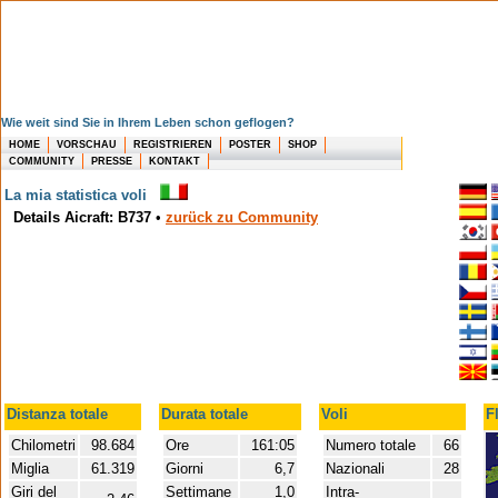
Wie weit sind Sie in Ihrem Leben schon geflogen?
HOME
VORSCHAU
REGISTRIEREN
POSTER
SHOP
COMMUNITY
PRESSE
KONTAKT
La mia statistica voli
Details Aicraft: B737
•
zurück zu Community
Distanza totale
Durata totale
Voli
F
Chilometri
98.684
Ore
161:05
Numero totale
66
Miglia
61.319
Giorni
6,7
Nazionali
28
Giri del
Settimane
1,0
Intra-