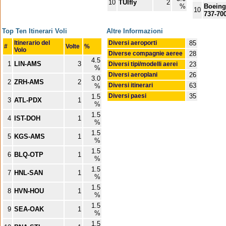
10
TUIfly
2
%
Boeing
10
737-70
Top Ten Itinerari Voli
Altre Informazioni
Itinerario del
Diversi aeroporti
85
#
Volte
%
Volo
Diverse compagnie aeree
28
4.5
1
LIN-AMS
3
Diversi tipi/modelli aerei
23
%
Diversi aeroplani
26
3.0
2
ZRH-AMS
2
Diversi itinerari
63
%
Diversi paesi
35
1.5
3
ATL-PDX
1
%
1.5
4
IST-DOH
1
%
1.5
5
KGS-AMS
1
%
1.5
6
BLQ-OTP
1
%
1.5
7
HNL-SAN
1
%
1.5
8
HVN-HOU
1
%
1.5
9
SEA-OAK
1
%
1.5