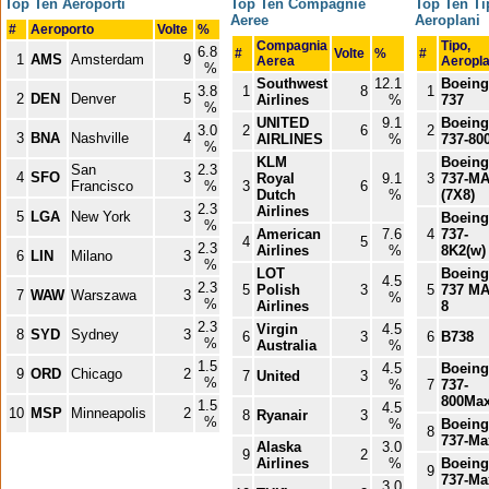
Top Ten Aeroporti
Top Ten Compagnie
Top Ten Ti
Aeree
Aeroplani
#
Aeroporto
Volte
%
Compagnia
Tipo,
6.8
#
Volte
%
#
1
AMS
Amsterdam
9
Aerea
Aeropl
%
Southwest
12.1
Boeing
3.8
1
8
1
2
DEN
Denver
5
Airlines
%
737
%
UNITED
9.1
Boeing
3.0
2
6
2
3
BNA
Nashville
4
AIRLINES
%
737-80
%
KLM
Boeing
San
2.3
4
SFO
3
Royal
9.1
3
737-M
Francisco
%
3
6
Dutch
%
(7X8)
2.3
Airlines
5
LGA
New York
3
Boeing
%
American
7.6
4
737-
4
5
2.3
Airlines
%
8K2(w)
6
LIN
Milano
3
%
LOT
Boeing
4.5
2.3
5
Polish
3
5
737 M
7
WAW
Warszawa
3
%
%
Airlines
8
2.3
Virgin
4.5
8
SYD
Sydney
3
6
3
6
B738
%
Australia
%
1.5
4.5
Boeing
9
ORD
Chicago
2
7
United
3
%
%
7
737-
800Ma
1.5
4.5
10
MSP
Minneapolis
2
8
Ryanair
3
%
%
Boeing
8
737-Ma
Alaska
3.0
9
2
Airlines
%
Boeing
9
737-Ma
3.0