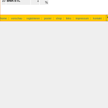
10
BNA-STL
1
%
home
:
vorschau
:
registrieren
:
poster
:
shop
:
links
:
impressum
:
kontakt
: