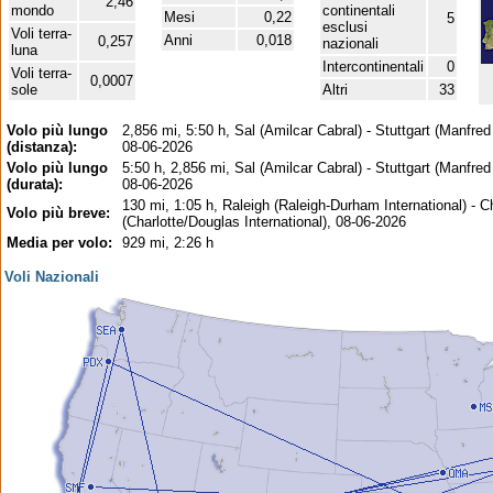
2,46
mondo
continentali
Mesi
0,22
5
esclusi
Voli terra-
Anni
0,018
0,257
nazionali
luna
Intercontinentali
0
Voli terra-
0,0007
sole
Altri
33
Volo più lungo
2,856 mi, 5:50 h, Sal (Amilcar Cabral) - Stuttgart (Manfre
(distanza):
08-06-2026
Volo più lungo
5:50 h, 2,856 mi, Sal (Amilcar Cabral) - Stuttgart (Manfre
(durata):
08-06-2026
130 mi, 1:05 h, Raleigh (Raleigh-Durham International) - C
Volo più breve:
(Charlotte/Douglas International), 08-06-2026
Media per volo:
929 mi, 2:26 h
Voli Nazionali