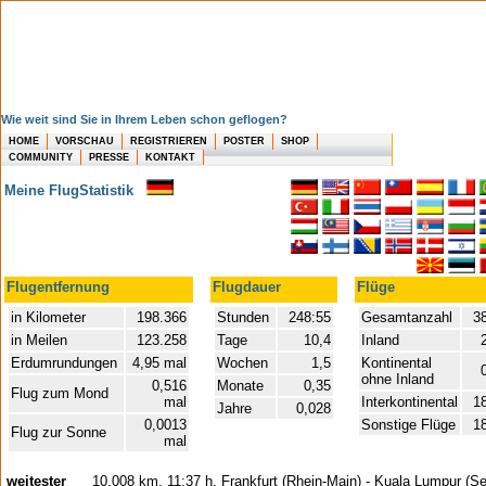
Wie weit sind Sie in Ihrem Leben schon geflogen?
HOME
VORSCHAU
REGISTRIEREN
POSTER
SHOP
COMMUNITY
PRESSE
KONTAKT
Meine FlugStatistik
Flugentfernung
Flugdauer
Flüge
in Kilometer
198.366
Stunden
248:55
Gesamtanzahl
3
in Meilen
123.258
Tage
10,4
Inland
Erdumrundungen
4,95 mal
Wochen
1,5
Kontinental
ohne Inland
0,516
Monate
0,35
Flug zum Mond
mal
Interkontinental
1
Jahre
0,028
0,0013
Sonstige Flüge
1
Flug zur Sonne
mal
weitester
10.008 km, 11:37 h, Frankfurt (Rhein-Main) - Kuala Lumpur (S