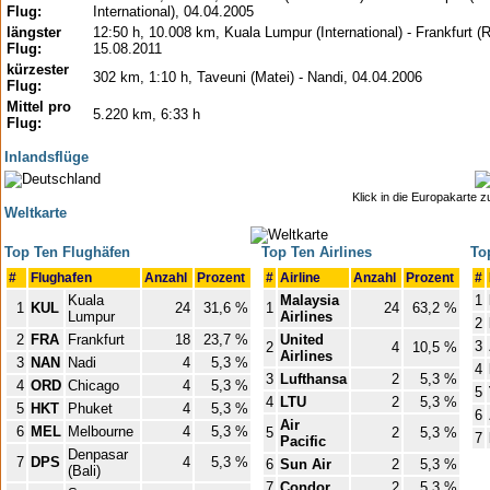
Flug:
International), 04.04.2005
längster
12:50 h, 10.008 km, Kuala Lumpur (International) - Frankfurt (
Flug:
15.08.2011
kürzester
302 km, 1:10 h, Taveuni (Matei) - Nandi, 04.04.2006
Flug:
Mittel pro
5.220 km, 6:33 h
Flug:
Inlandsflüge
Klick in die Europakarte 
Weltkarte
Top Ten Flughäfen
Top Ten Airlines
To
#
Flughafen
Anzahl
Prozent
#
Airline
Anzahl
Prozent
#
Kuala
Malaysia
1
1
KUL
24
31,6 %
1
24
63,2 %
Lumpur
Airlines
2
2
FRA
Frankfurt
18
23,7 %
United
3
2
4
10,5 %
Airlines
3
NAN
Nadi
4
5,3 %
4
3
Lufthansa
2
5,3 %
4
ORD
Chicago
4
5,3 %
5
4
LTU
2
5,3 %
5
HKT
Phuket
4
5,3 %
6
Air
6
MEL
Melbourne
4
5,3 %
5
2
5,3 %
7
Pacific
Denpasar
7
DPS
4
5,3 %
6
Sun Air
2
5,3 %
(Bali)
7
Condor
2
5,3 %