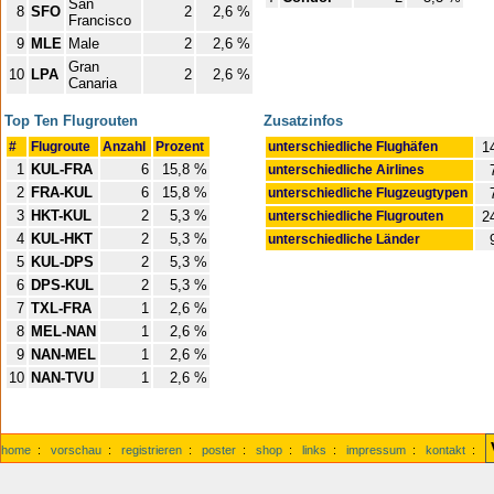
San
8
SFO
2
2,6 %
Francisco
9
MLE
Male
2
2,6 %
Gran
10
LPA
2
2,6 %
Canaria
Top Ten Flugrouten
Zusatzinfos
#
Flugroute
Anzahl
Prozent
unterschiedliche Flughäfen
1
1
KUL-FRA
6
15,8 %
unterschiedliche Airlines
2
FRA-KUL
6
15,8 %
unterschiedliche Flugzeugtypen
3
HKT-KUL
2
5,3 %
unterschiedliche Flugrouten
2
4
KUL-HKT
2
5,3 %
unterschiedliche Länder
5
KUL-DPS
2
5,3 %
6
DPS-KUL
2
5,3 %
7
TXL-FRA
1
2,6 %
8
MEL-NAN
1
2,6 %
9
NAN-MEL
1
2,6 %
10
NAN-TVU
1
2,6 %
home
:
vorschau
:
registrieren
:
poster
:
shop
:
links
:
impressum
:
kontakt
: