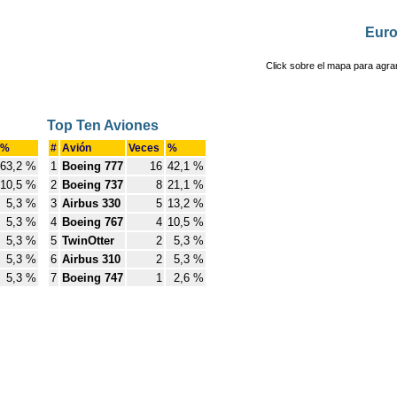
Eur
Click sobre el mapa para agra
Top Ten Aviones
%
#
Avión
Veces
%
63,2 %
1
Boeing 777
16
42,1 %
10,5 %
2
Boeing 737
8
21,1 %
5,3 %
3
Airbus 330
5
13,2 %
5,3 %
4
Boeing 767
4
10,5 %
5,3 %
5
TwinOtter
2
5,3 %
5,3 %
6
Airbus 310
2
5,3 %
5,3 %
7
Boeing 747
1
2,6 %