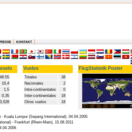
PRESSE
KONTAKT
vuelo
Vuelos
FlugStatistik Poster
8:55
Totales
38
10,4
Nacionales
2
1,5
Intra-continentales
0
0,35
Inter-continentales
18
0,028
Otros vuelos
18
) - Kuala Lumpur (Sepang International), 04.04.2005
ional) - Frankfurt (Rhein-Main), 15.08.2011
04.04.2006