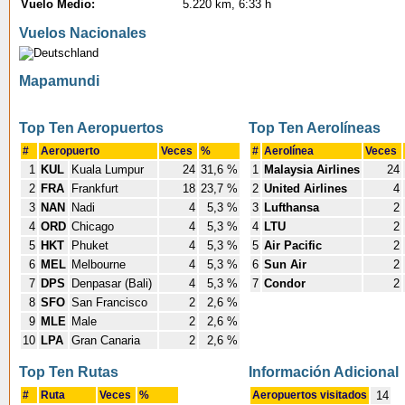
Vuelo Medio:
5.220 km, 6:33 h
Vuelos Nacionales
Mapamundi
Top Ten Aeropuertos
Top Ten Aerolíneas
#
Aeropuerto
Veces
%
#
Aerolínea
Veces
1
KUL
Kuala Lumpur
24
31,6 %
1
Malaysia Airlines
24
2
FRA
Frankfurt
18
23,7 %
2
United Airlines
4
3
NAN
Nadi
4
5,3 %
3
Lufthansa
2
4
ORD
Chicago
4
5,3 %
4
LTU
2
5
HKT
Phuket
4
5,3 %
5
Air Pacific
2
6
MEL
Melbourne
4
5,3 %
6
Sun Air
2
7
DPS
Denpasar (Bali)
4
5,3 %
7
Condor
2
8
SFO
San Francisco
2
2,6 %
9
MLE
Male
2
2,6 %
10
LPA
Gran Canaria
2
2,6 %
Top Ten Rutas
Información Adicional
#
Ruta
Veces
%
Aeropuertos visitados
14