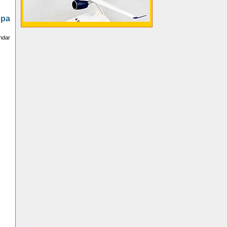
opa
ndar