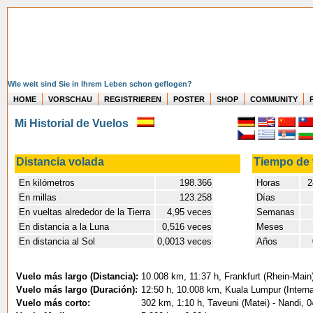
Wie weit sind Sie in Ihrem Leben schon geflogen?
HOME
VORSCHAU
REGISTRIEREN
POSTER
SHOP
COMMUNITY
Mi Historial de Vuelos
Distancia volada
Tiempo de 
En kilómetros
198.366
Horas
24
En millas
123.258
Días
En vueltas alrededor de la Tierra
4,95 veces
Semanas
En distancia a la Luna
0,516 veces
Meses
En distancia al Sol
0,0013 veces
Años
Vuelo más largo (Distancia):
10.008 km, 11:37 h, Frankfurt (Rhein-Main
Vuelo más largo (Duración):
12:50 h, 10.008 km, Kuala Lumpur (Internat
Vuelo más corto:
302 km, 1:10 h, Taveuni (Matei) - Nandi, 