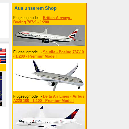
Aus unserem Shop
Flugzeugmodell -
British Airways -
Boeing 787-9 - 1:200
Flugzeugmodell -
Saudia - Boeing 787-10
- 1:200 - PremiumModell
Flugzeugmodell -
Delta Air Lines - Airbus
A220-100 - 1:100 - PremiumModell