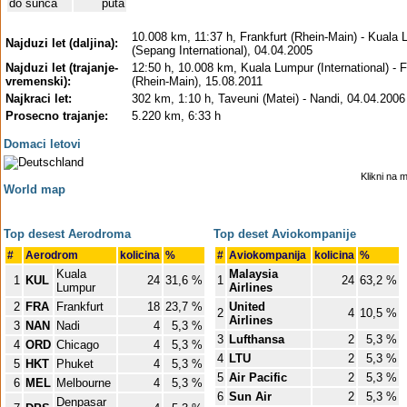
do sunca
puta
10.008 km, 11:37 h, Frankfurt (Rhein-Main) - Kuala
Najduzi let (daljina):
(Sepang International), 04.04.2005
Najduzi let (trajanje-
12:50 h, 10.008 km, Kuala Lumpur (International) - F
vremenski):
(Rhein-Main), 15.08.2011
Najkraci let:
302 km, 1:10 h, Taveuni (Matei) - Nandi, 04.04.2006
Prosecno trajanje:
5.220 km, 6:33 h
Domaci letovi
Klikni na 
World map
Top desest Aerodroma
Top deset Aviokompanije
#
Aerodrom
kolicina
%
#
Aviokompanija
kolicina
%
Kuala
Malaysia
1
KUL
24
31,6 %
1
24
63,2 %
Lumpur
Airlines
2
FRA
Frankfurt
18
23,7 %
United
2
4
10,5 %
Airlines
3
NAN
Nadi
4
5,3 %
3
Lufthansa
2
5,3 %
4
ORD
Chicago
4
5,3 %
4
LTU
2
5,3 %
5
HKT
Phuket
4
5,3 %
5
Air Pacific
2
5,3 %
6
MEL
Melbourne
4
5,3 %
6
Sun Air
2
5,3 %
Denpasar