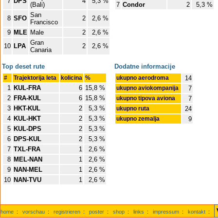
7
DPS
4
5,3 %
(Bali)
7
Condor
2
5,3 %
San
8
SFO
2
2,6 %
Francisco
9
MLE
Male
2
2,6 %
Gran
10
LPA
2
2,6 %
Canaria
Top deset rute
Dodatne informacije
#
Trajektorija leta
kolicina
%
ukupno aerodroma
14
1
KUL-FRA
6
15,8 %
ukupno aviokompanija
7
2
FRA-KUL
6
15,8 %
ukupno tipova aviona
7
3
HKT-KUL
2
5,3 %
ukupno ruta
24
4
KUL-HKT
2
5,3 %
ukupno zemalja
9
5
KUL-DPS
2
5,3 %
6
DPS-KUL
2
5,3 %
7
TXL-FRA
1
2,6 %
8
MEL-NAN
1
2,6 %
9
NAN-MEL
1
2,6 %
10
NAN-TVU
1
2,6 %
home
:
vorschau
:
registrieren
:
poster
:
shop
:
links
:
impressum
:
kontakt
: