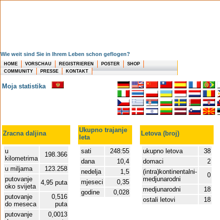
Wie weit sind Sie in Ihrem Leben schon geflogen?
HOME
VORSCHAU
REGISTRIEREN
POSTER
SHOP
COMMUNITY
PRESSE
KONTAKT
Moja statistika
Ukupno trajanje
Zracna daljina
Letova (broj)
leta
u
sati
248:55
ukupno letova
38
198.366
kilometrima
dana
10,4
domaci
2
u miljama
123.258
nedelja
1,5
(intra)kontinentalni-
0
putovanje
medjunarodni
mjeseci
0,35
4,95 puta
oko svijeta
medjunarodni
18
godine
0,028
putovanje
0,516
ostali letovi
18
do meseca
puta
putovanje
0,0013