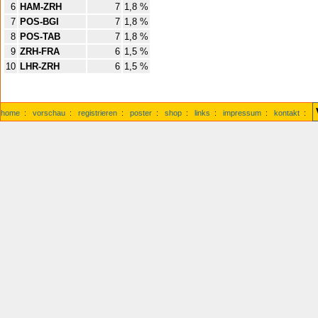
6
HAM-ZRH
7
1,8 %
7
POS-BGI
7
1,8 %
8
POS-TAB
7
1,8 %
9
ZRH-FRA
6
1,5 %
10
LHR-ZRH
6
1,5 %
home
:
vorschau
:
registrieren
:
poster
:
shop
:
links
:
impressum
:
kontakt
: