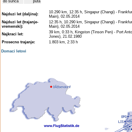
do sunca
puta
10.290 km, 12:35 h, Singapur (Changi) - Frankfur
Najduzi let (daljina):
Main), 02.05.2014
Najduzi let (trajanje-
12:35 h, 10.290 km, Singapur (Changi) - Frankfur
vremenski):
Main), 02.05.2014
39 km, 0:33 h, Kingston (Tinson Pen) - Port Ant
Najkraci let:
Jones), 21.02.1980
Prosecno trajanje:
1.803 km, 2:33 h
Domaci letovi