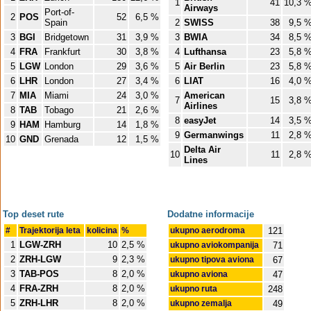
1
41
10,3 
Airways
Port-of-
2
POS
52
6,5 %
Spain
2
SWISS
38
9,5 
3
BGI
Bridgetown
31
3,9 %
3
BWIA
34
8,5 
4
FRA
Frankfurt
30
3,8 %
4
Lufthansa
23
5,8 
5
LGW
London
29
3,6 %
5
Air Berlin
23
5,8 
6
LHR
London
27
3,4 %
6
LIAT
16
4,0 
7
MIA
Miami
24
3,0 %
American
7
15
3,8 
Airlines
8
TAB
Tobago
21
2,6 %
8
easyJet
14
3,5 
9
HAM
Hamburg
14
1,8 %
9
Germanwings
11
2,8 
10
GND
Grenada
12
1,5 %
Delta Air
10
11
2,8 
Lines
Top deset rute
Dodatne informacije
#
Trajektorija leta
kolicina
%
ukupno aerodroma
121
1
LGW-ZRH
10
2,5 %
ukupno aviokompanija
71
2
ZRH-LGW
9
2,3 %
ukupno tipova aviona
67
3
TAB-POS
8
2,0 %
ukupno aviona
47
4
FRA-ZRH
8
2,0 %
ukupno ruta
248
5
ZRH-LHR
8
2,0 %
ukupno zemalja
49