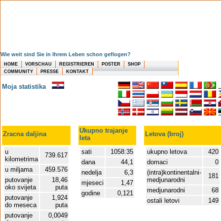
Wie weit sind Sie in Ihrem Leben schon geflogen?
HOME
VORSCHAU
REGISTRIEREN
POSTER
SHOP
COMMUNITY
PRESSE
KONTAKT
Moja statistika
Ukupno trajanje
Zracna daljina
Letova (broj)
leta
u
sati
1058:35
ukupno letova
420
739.617
kilometrima
dana
44,1
domaci
0
u miljama
459.576
nedelja
6,3
(intra)kontinentalni-
181
putovanje
18,46
medjunarodni
mjeseci
1,47
oko svijeta
puta
medjunarodni
68
godine
0,121
putovanje
1,924
ostali letovi
149
do meseca
puta
putovanje
0,0049