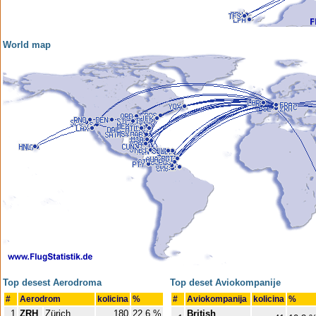
World map
Top desest Aerodroma
Top deset Aviokompanije
#
Aerodrom
kolicina
%
#
Aviokompanija
kolicina
%
1
ZRH
Zürich
180
22,6 %
British