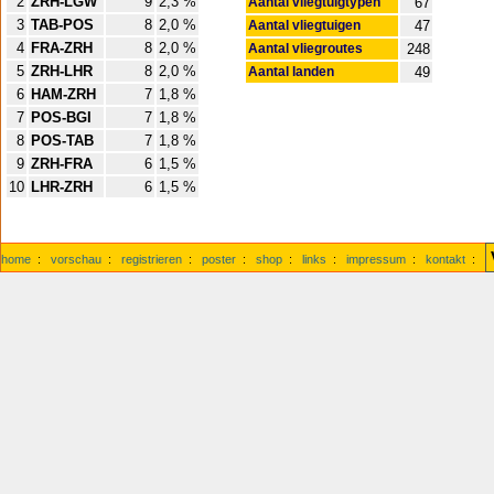
2
ZRH-LGW
9
2,3 %
Aantal vliegtuigtypen
67
3
TAB-POS
8
2,0 %
Aantal vliegtuigen
47
4
FRA-ZRH
8
2,0 %
Aantal vliegroutes
248
5
ZRH-LHR
8
2,0 %
Aantal landen
49
6
HAM-ZRH
7
1,8 %
7
POS-BGI
7
1,8 %
8
POS-TAB
7
1,8 %
9
ZRH-FRA
6
1,5 %
10
LHR-ZRH
6
1,5 %
home
:
vorschau
:
registrieren
:
poster
:
shop
:
links
:
impressum
:
kontakt
: