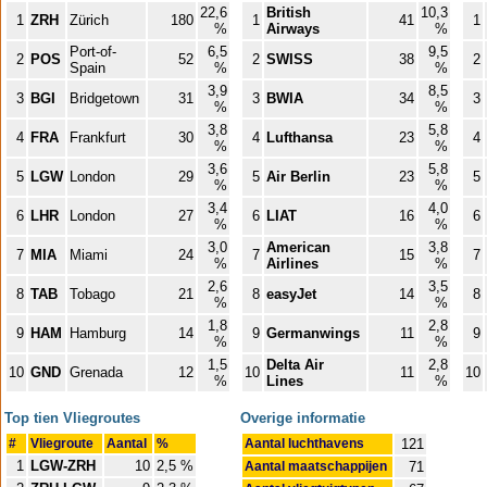
22,6
British
10,3
1
ZRH
Zürich
180
1
41
1
%
Airways
%
Port-of-
6,5
9,5
2
POS
52
2
SWISS
38
2
Spain
%
%
3,9
8,5
3
BGI
Bridgetown
31
3
BWIA
34
3
%
%
3,8
5,8
4
FRA
Frankfurt
30
4
Lufthansa
23
4
%
%
3,6
5,8
5
LGW
London
29
5
Air Berlin
23
5
%
%
3,4
4,0
6
LHR
London
27
6
LIAT
16
6
%
%
3,0
American
3,8
7
MIA
Miami
24
7
15
7
%
Airlines
%
2,6
3,5
8
TAB
Tobago
21
8
easyJet
14
8
%
%
1,8
2,8
9
HAM
Hamburg
14
9
Germanwings
11
9
%
%
1,5
Delta Air
2,8
10
GND
Grenada
12
10
11
10
%
Lines
%
Top tien Vliegroutes
Overige informatie
#
Vliegroute
Aantal
%
Aantal luchthavens
121
1
LGW-ZRH
10
2,5 %
Aantal maatschappijen
71