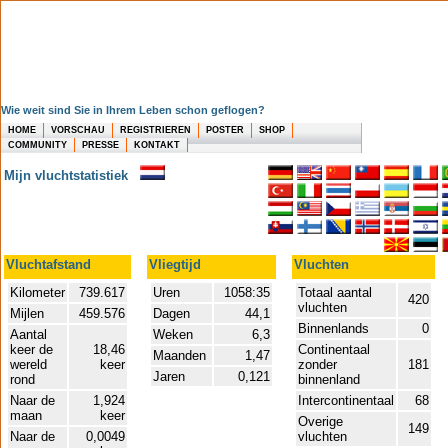
Wie weit sind Sie in Ihrem Leben schon geflogen?
HOME
VORSCHAU
REGISTRIEREN
POSTER
SHOP
COMMUNITY
PRESSE
KONTAKT
Mijn vluchtstatistiek
Vluchtafstand
Vliegtijd
Vluchten
Kilometer
739.617
Uren
1058:35
Totaal aantal
420
vluchten
Mijlen
459.576
Dagen
44,1
Binnenlands
0
Aantal
Weken
6,3
keer de
18,46
Continentaal
Maanden
1,47
wereld
keer
zonder
181
Jaren
0,121
rond
binnenland
Naar de
1,924
Intercontinentaal
68
maan
keer
Overige
149
Naar de
0,0049
vluchten