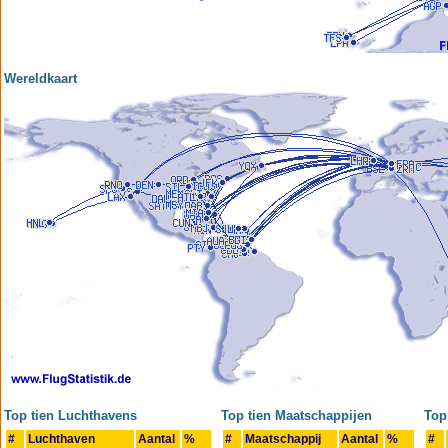
Wereldkaart
Top tien Luchthavens
Top tien Maatschappijen
Top
#
Luchthaven
Aantal
%
#
Maatschappij
Aantal
%
#