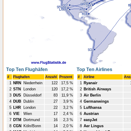
Top Ten Flughäfen
Top Ten Airlines
#
Flughafen
Anzahl
Prozent
#
Airline
Anz
1
NRN
Niederrhein
122
17,5 %
1
Ryanair
2
STN
London
120
17,2 %
2
British Airways
3
DUS
Düsseldorf
83
11,9 %
3
Air Berlin
4
DUB
Dublin
27
3,9 %
4
Germanwings
5
LHR
London
22
3,2 %
5
Lufthansa
6
VIE
Wien
17
2,4 %
6
Austrian
7
DTM
Dortmund
16
2,3 %
7
easyJet
8
CGN
Köln/Bonn
14
2,0 %
8
Aer Lingus