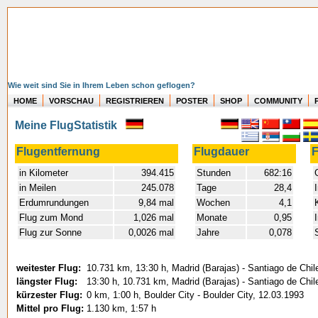
Wie weit sind Sie in Ihrem Leben schon geflogen?
HOME
VORSCHAU
REGISTRIEREN
POSTER
SHOP
COMMUNITY
Meine FlugStatistik
Flugentfernung
Flugdauer
F
in Kilometer
394.415
Stunden
682:16
in Meilen
245.078
Tage
28,4
Erdumrundungen
9,84 mal
Wochen
4,1
Flug zum Mond
1,026 mal
Monate
0,95
Flug zur Sonne
0,0026 mal
Jahre
0,078
weitester Flug:
10.731 km, 13:30 h, Madrid (Barajas) - Santiago de Chil
längster Flug:
13:30 h, 10.731 km, Madrid (Barajas) - Santiago de Chil
kürzester Flug:
0 km, 1:00 h, Boulder City - Boulder City, 12.03.1993
Mittel pro Flug:
1.130 km, 1:57 h