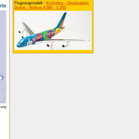
Flugzeugmodell -
Emirates - Destination
rte
Dubai - Airbus A380 - 1:250
erung