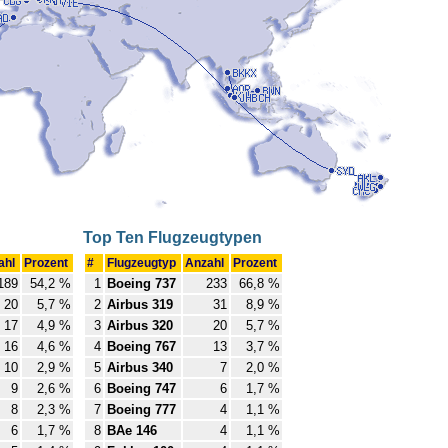
Top Ten Flugzeugtypen
ahl
Prozent
#
Flugzeugtyp
Anzahl
Prozent
189
54,2 %
1
Boeing 737
233
66,8 %
20
5,7 %
2
Airbus 319
31
8,9 %
17
4,9 %
3
Airbus 320
20
5,7 %
16
4,6 %
4
Boeing 767
13
3,7 %
10
2,9 %
5
Airbus 340
7
2,0 %
9
2,6 %
6
Boeing 747
6
1,7 %
8
2,3 %
7
Boeing 777
4
1,1 %
6
1,7 %
8
BAe 146
4
1,1 %