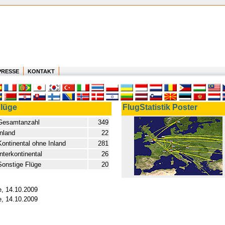
PRESSE
KONTAKT
lüge
FlugStatistik Poster
Gesamtanzahl
349
Inland
22
Kontinental ohne Inland
281
Interkontinental
26
Sonstige Flüge
20
e, 14.10.2009
e, 14.10.2009