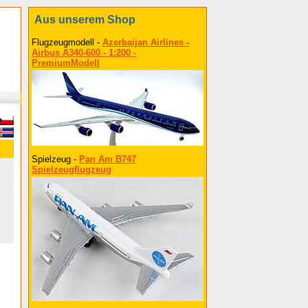
Aus unserem Shop
Flugzeugmodell -
Azerbaijan Airlines -
Airbus A340-600 - 1:200 -
PremiumModell
Spielzeug -
Pan Am B747
Spielzeugflugzeug