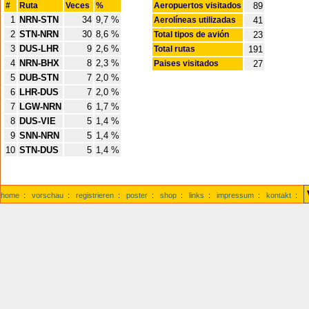
#
Ruta
Veces
%
Aeropuertos visitados
89
1
NRN-STN
34
9,7 %
Aerolíneas utilizadas
41
2
STN-NRN
30
8,6 %
Total tipos de avión
23
3
DUS-LHR
9
2,6 %
Total rutas
191
4
NRN-BHX
8
2,3 %
Paises visitados
27
5
DUB-STN
7
2,0 %
6
LHR-DUS
7
2,0 %
7
LGW-NRN
6
1,7 %
8
DUS-VIE
5
1,4 %
9
SNN-NRN
5
1,4 %
10
STN-DUS
5
1,4 %
home
:
vorschau
:
registrieren
:
poster
:
shop
:
links
:
impressum
:
kontakt
: