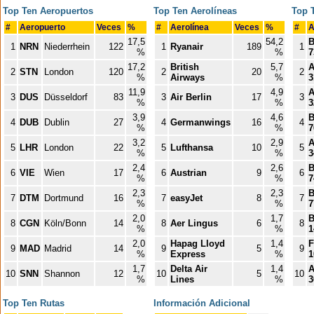
Top Ten Aeropuertos
Top Ten Aerolíneas
Top 
#
Aeropuerto
Veces
%
#
Aerolínea
Veces
%
#
A
17,5
54,2
B
1
NRN
Niederrhein
122
1
Ryanair
189
1
%
%
7
17,2
British
5,7
A
2
STN
London
120
2
20
2
%
Airways
%
3
11,9
4,9
A
3
DUS
Düsseldorf
83
3
Air Berlin
17
3
%
%
3
3,9
4,6
B
4
DUB
Dublin
27
4
Germanwings
16
4
%
%
7
3,2
2,9
A
5
LHR
London
22
5
Lufthansa
10
5
%
%
3
2,4
2,6
B
6
VIE
Wien
17
6
Austrian
9
6
%
%
7
2,3
2,3
B
7
DTM
Dortmund
16
7
easyJet
8
7
%
%
7
2,0
1,7
8
CGN
Köln/Bonn
14
8
Aer Lingus
6
8
%
%
1
2,0
Hapag Lloyd
1,4
F
9
MAD
Madrid
14
9
5
9
%
Express
%
1
1,7
Delta Air
1,4
A
10
SNN
Shannon
12
10
5
10
%
Lines
%
3
Top Ten Rutas
Información Adicional