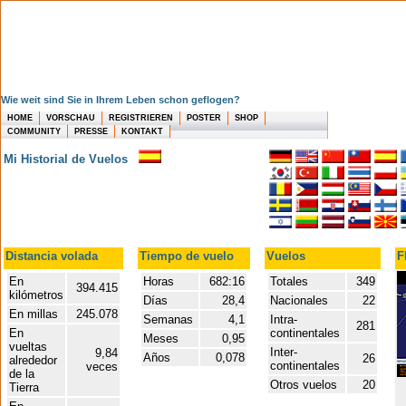
Wie weit sind Sie in Ihrem Leben schon geflogen?
HOME
VORSCHAU
REGISTRIEREN
POSTER
SHOP
COMMUNITY
PRESSE
KONTAKT
Mi Historial de Vuelos
Distancia volada
Tiempo de vuelo
Vuelos
F
En
Horas
682:16
Totales
349
394.415
kilómetros
Días
28,4
Nacionales
22
En millas
245.078
Semanas
4,1
Intra-
281
En
continentales
Meses
0,95
vueltas
Inter-
9,84
Años
0,078
26
alrededor
continentales
veces
de la
Otros vuelos
20
Tierra