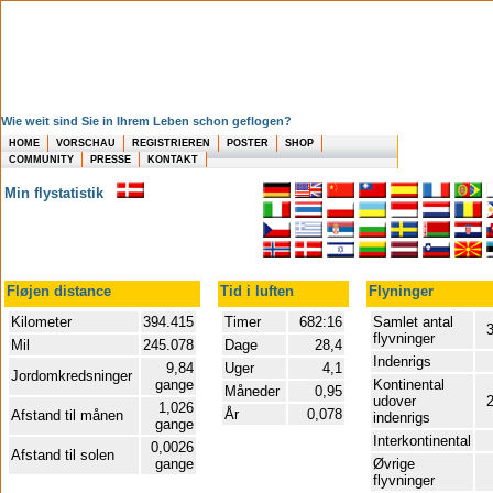
Wie weit sind Sie in Ihrem Leben schon geflogen?
HOME
VORSCHAU
REGISTRIEREN
POSTER
SHOP
COMMUNITY
PRESSE
KONTAKT
Min flystatistik
Fløjen distance
Tid i luften
Flyninger
Kilometer
394.415
Timer
682:16
Samlet antal
3
flyvninger
Mil
245.078
Dage
28,4
Indenrigs
9,84
Uger
4,1
Jordomkredsninger
gange
Kontinental
Måneder
0,95
udover
1,026
År
0,078
Afstand til månen
indenrigs
gange
Interkontinental
0,0026
Afstand til solen
gange
Øvrige
flyvninger