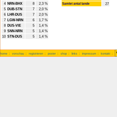
4
NRN-BHX
8
2,3 %
Samlet antal lande
27
5
DUB-STN
7
2,0 %
6
LHR-DUS
7
2,0 %
7
LGW-NRN
6
1,7 %
8
DUS-VIE
5
1,4 %
9
SNN-NRN
5
1,4 %
10
STN-DUS
5
1,4 %
home
:
vorschau
:
registrieren
:
poster
:
shop
:
links
:
impressum
:
kontakt
: