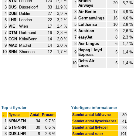
2
STN
London
120
17,2 %
British
2
20
5,7 %
Airways
3
DUS
Düsseldorf
83
11,9 %
3
Air Berlin
17
4,9 %
4
DUB
Dublin
27
3,9 %
4
Germanwings
16
4,6 %
5
LHR
London
22
3,2 %
5
Lufthansa
10
2,9 %
6
VIE
Wien
17
2,4 %
6
Austrian
9
2,6 %
7
DTM
Dortmund
16
2,3 %
7
easyJet
8
2,3 %
8
CGN
Köln/Bonn
14
2,0 %
8
Aer Lingus
6
1,7 %
9
MAD
Madrid
14
2,0 %
Hapag Lloyd
10
SNN
Shannon
12
1,7 %
9
5
1,4 %
Express
Delta Air
10
5
1,4 %
Lines
Top ti flyruter
Yderligere informationer
#
flyrute
Antal
Procent
Samlet antal lufthavne
89
1
NRN-STN
34
9,7 %
Samlet antal flyselskaber
41
2
STN-NRN
30
8,6 %
Samlet antal flytyper
23
3
DUS-LHR
9
2,6 %
Samlet antal ruter
191