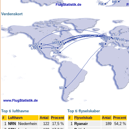
Verdenskort
Top ti lufthavne
Top ti flyselskaber
#
Lufthavn
Antal
Procent
#
Flyselskab
Antal
Procent
1
NRN
Niederrhein
122
17,5 %
1
Ryanair
189
54,2 %