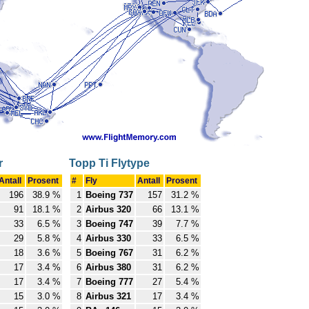
r
Topp Ti Flytype
Antall
Prosent
#
Fly
Antall
Prosent
196
38.9 %
1
Boeing 737
157
31.2 %
91
18.1 %
2
Airbus 320
66
13.1 %
33
6.5 %
3
Boeing 747
39
7.7 %
29
5.8 %
4
Airbus 330
33
6.5 %
18
3.6 %
5
Boeing 767
31
6.2 %
17
3.4 %
6
Airbus 380
31
6.2 %
17
3.4 %
7
Boeing 777
27
5.4 %
15
3.0 %
8
Airbus 321
17
3.4 %