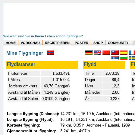
Wie weit sind Sie in Ihrem Leben schon geflogen?
HOME
VORSCHAU
REGISTRIEREN
POSTER
SHOP
COMMUNITY
Mine Flygninger
Flydistanser
Flytid
F
I Kilometer
1.633.491
Timer
2073:19
T
I Miles
1.015.004
Dager
86,4
I
Jordens omkrets
40,76 Gang(er)
Uker
12,3
I
Avstand til Månen
4,249 Gang(er)
Måneder
2,88
I
Avstand til Solen
0,0109 Gang(er)
År
0,237
A
Lengste flygning (Distanse):
14,231 km, 16:19 h, Auckland (Internation
Lengste flygning (Flytid):
16:19 h, 14,231 km, Auckland (Internation
Korteste flygning:
79 km, 0:35 h, Ardmore - Pauanui, 1989
Gjennomsnitt pr. flygning:
3,241 km, 4:07 h