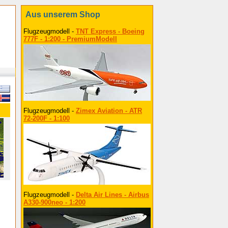
Aus unserem Shop
Flugzeugmodell -
TNT Express - Boeing
777F - 1:200 - PremiumModell
Flugzeugmodell -
Zimex Aviation - ATR
72-200F - 1:100
Flugzeugmodell -
Delta Air Lines - Airbus
A330-900neo - 1:200