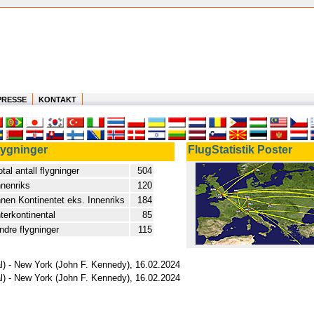
PRESSE
KONTAKT
lygninger
FlugStatistik Poster
otal antall flygninger
504
nnenriks
120
nnen Kontinentet eks. Innenriks
184
nterkontinental
85
ndre flygninger
115
al) - New York (John F. Kennedy), 16.02.2024
al) - New York (John F. Kennedy), 16.02.2024