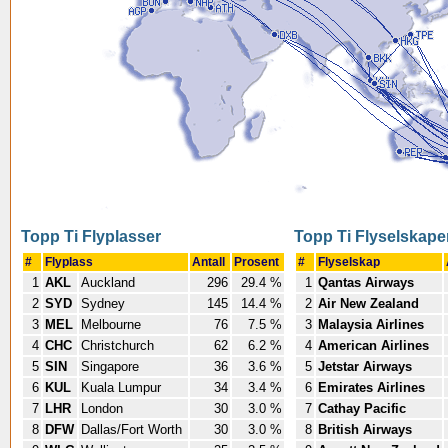
Topp Ti Flyplasser
Topp Ti Flyselskape
#
Flyplass
Antall
Prosent
#
Flyselskap
1
AKL
Auckland
296
29.4 %
1
Qantas Airways
2
SYD
Sydney
145
14.4 %
2
Air New Zealand
3
MEL
Melbourne
76
7.5 %
3
Malaysia Airlines
4
CHC
Christchurch
62
6.2 %
4
American Airlines
5
SIN
Singapore
36
3.6 %
5
Jetstar Airways
6
KUL
Kuala Lumpur
34
3.4 %
6
Emirates Airlines
7
LHR
London
30
3.0 %
7
Cathay Pacific
8
DFW
Dallas/Fort Worth
30
3.0 %
8
British Airways