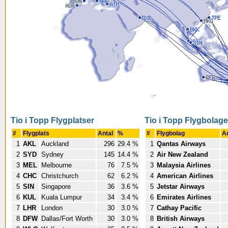
Tio i Topp Flygplatser
Tio i Topp Flygbolag
#
Flygplats
Antal
%
#
Flygbolag
A
1
AKL
Auckland
296
29.4 %
1
Qantas Airways
2
SYD
Sydney
145
14.4 %
2
Air New Zealand
3
MEL
Melbourne
76
7.5 %
3
Malaysia Airlines
4
CHC
Christchurch
62
6.2 %
4
American Airlines
5
SIN
Singapore
36
3.6 %
5
Jetstar Airways
6
KUL
Kuala Lumpur
34
3.4 %
6
Emirates Airlines
7
LHR
London
30
3.0 %
7
Cathay Pacific
8
DFW
Dallas/Fort Worth
30
3.0 %
8
British Airways