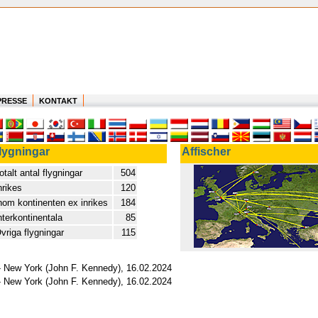
PRESSE
KONTAKT
lygningar
Affischer
otalt antal flygningar
504
nrikes
120
nom kontinenten ex inrikes
184
nterkontinentala
85
vriga flygningar
115
 - New York (John F. Kennedy), 16.02.2024
 - New York (John F. Kennedy), 16.02.2024