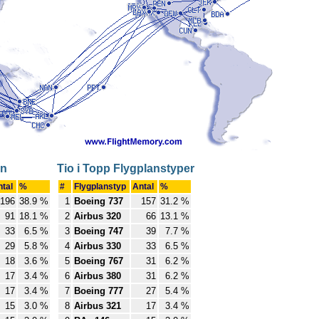
en
Tio i Topp Flygplanstyper
ntal
%
#
Flygplanstyp
Antal
%
196
38.9 %
1
Boeing 737
157
31.2 %
91
18.1 %
2
Airbus 320
66
13.1 %
33
6.5 %
3
Boeing 747
39
7.7 %
29
5.8 %
4
Airbus 330
33
6.5 %
18
3.6 %
5
Boeing 767
31
6.2 %
17
3.4 %
6
Airbus 380
31
6.2 %
17
3.4 %
7
Boeing 777
27
5.4 %
15
3.0 %
8
Airbus 321
17
3.4 %