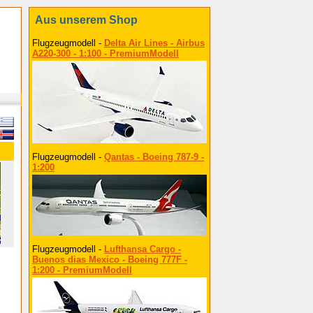
Aus unserem Shop
Flugzeugmodell -
Delta Air Lines - Airbus
A220-300 - 1:100 - PremiumModell
Flugzeugmodell -
Qantas - Boeing 787-9 -
1:200
Flugzeugmodell -
Lufthansa Cargo -
Buenos dias Mexico - Boeing 777F -
1:200 - PremiumModell