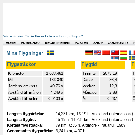
Wie weit sind Sie in Ihrem Leben schon geflogen?
HOME
VORSCHAU
REGISTRIEREN
POSTER
SHOP
COMMUNITY
Mina Flygningar
Flygsträckor
Flygtid
F
Kilometer
1.633.491
Timmar
2073:19
T
Mil
163.349
Dagar
86,4
I
Jordens omkrets
40,76 x
Veckor
12,3
I
Avstånd till månen
4,249 x
Månader
2,88
I
Avstånd till solen
0,0109 x
År
0,237
Ö
Längsta flygsträcka:
14,231 km, 16:19 h, Auckland (International)
Längsta flygtid:
16:19 h, 14,231 km, Auckland (International)
Kortast flygsträcka:
79 km, 0:35 h, Ardmore - Pauanui, 1989
Genomsnitts flygsträcka:
3,241 km, 4:07 h