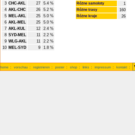
3
CHC-AKL
27
5.4 %
Różne samoloty
1
4
AKL-CHC
26
5.2 %
Różne trasy
160
5
MEL-AKL
25
5.0 %
Różne kraje
26
6
AKL-MEL
25
5.0 %
7
AKL-KUL
12
2.4 %
8
SYD-MEL
11
2.2 %
9
WLG-AKL
11
2.2 %
10
MEL-SYD
9
1.8 %
home
:
vorschau
:
registrieren
:
poster
:
shop
:
links
:
impressum
:
kontakt
: