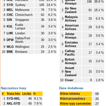
1
196
38.9 %
Airways
2
SYD
Sydney
145
14.4 %
Air New
3
MEL
Melbourne
76
7.5 %
2
91
18.1 %
Zealand
4
CHC
Christchurch
62
6.2 %
Malaysia
3
33
6.5 %
5
SIN
Singapore
36
3.6 %
Airlines
Kuala
American
6
KUL
34
3.4 %
4
29
5.8 %
Lumpur
Airlines
7
LHR
London
30
3.0 %
Jetstar
5
18
3.6 %
Airways
Dallas/Fort
8
DFW
30
3.0 %
Worth
Emirates
6
17
3.4 %
Airlines
9
WLG
Wellington
25
2.5 %
Cathay
10
BNE
Brisbane
24
2.4 %
7
17
3.4 %
Pacific
British
8
15
3.0 %
Airways
Ansett
9
New
15
3.0 %
Zealand
10
Civair
9
1.8 %
Najczęstsze trasy
Dane dodatkowe
#
Trasa lotu
Liczba
%
Różne lotniska
68
1
SYD-AKL
46
9.1 %
Różni przewoźnicy
26
2
AKL-SYD
40
7.9 %
Różne typy samolotów
27