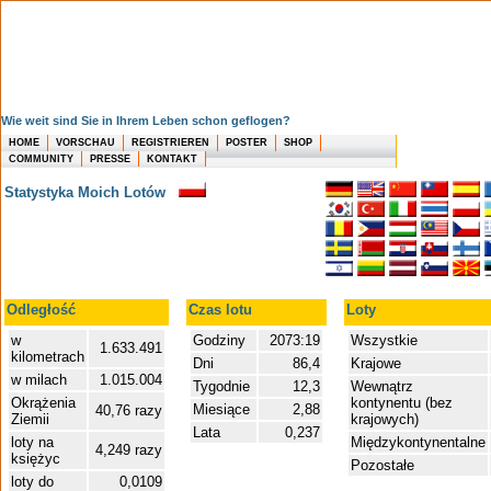
Wie weit sind Sie in Ihrem Leben schon geflogen?
HOME
VORSCHAU
REGISTRIEREN
POSTER
SHOP
COMMUNITY
PRESSE
KONTAKT
Statystyka Moich Lotów
Odległość
Czas lotu
Loty
w
Godziny
2073:19
Wszystkie
1.633.491
kilometrach
Dni
86,4
Krajowe
w milach
1.015.004
Tygodnie
12,3
Wewnątrz
Okrążenia
kontynentu (bez
Miesiące
2,88
40,76 razy
Ziemii
krajowych)
Lata
0,237
loty na
Międzykontynentalne
4,249 razy
księżyc
Pozostałe
loty do
0,0109