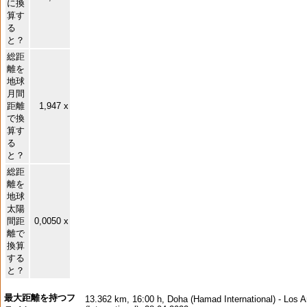
に換
算す
る
と？
総距
離を
地球
月間
距離
1,947 x
で換
算す
る
と？
総距
離を
地球
太陽
間距
0,0050 x
離で
換算
する
と？
最大距離を持つフ
13.362 km, 16:00 h, Doha (Hamad International) - Los 