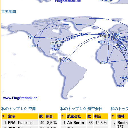
世界地図
私のトップ１０ 空港
私のトップ１０ 航空会社
私のトップ
#
空港
数
割合
#
航空会社
数
割合
#
機材
1
FRA
Frankfurt
49
8,5 %
1
Air Berlin
36
12,5 %
Boein
1
737