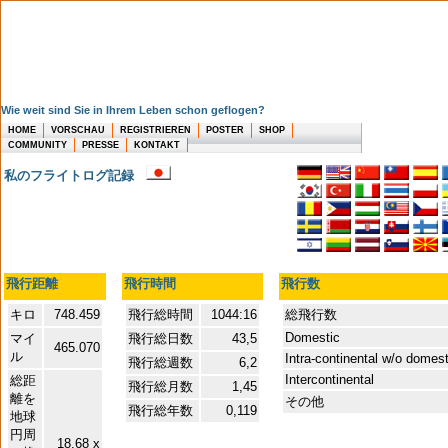
Wie weit sind Sie in Ihrem Leben schon geflogen?
HOME
VORSCHAU
REGISTRIEREN
POSTER
SHOP
COMMUNITY
PRESSE
KONTAKT
私のフライトログ記録
飛行距離
飛行時間
飛行数
キロ
748.459
飛行総時間
1044:16
総飛行数
Domestic
マイ
飛行総日数
43,5
465.070
ル
Intra-continental w/o domes
飛行総週数
6,2
Intercontinental
総距
飛行総月数
1,45
離を
その他
飛行総年数
0,119
地球
円周
18,68 x