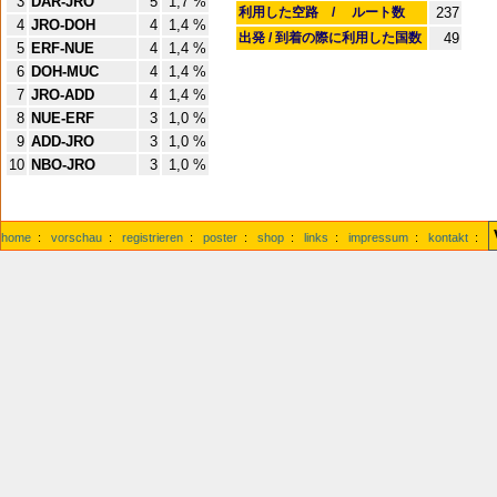
3
DAR-JRO
5
1,7 %
利用した空路 / ルート数
237
4
JRO-DOH
4
1,4 %
出発 / 到着の際に利用した国数
49
5
ERF-NUE
4
1,4 %
6
DOH-MUC
4
1,4 %
7
JRO-ADD
4
1,4 %
8
NUE-ERF
3
1,0 %
9
ADD-JRO
3
1,0 %
10
NBO-JRO
3
1,0 %
home
:
vorschau
:
registrieren
:
poster
:
shop
:
links
:
impressum
:
kontakt
: