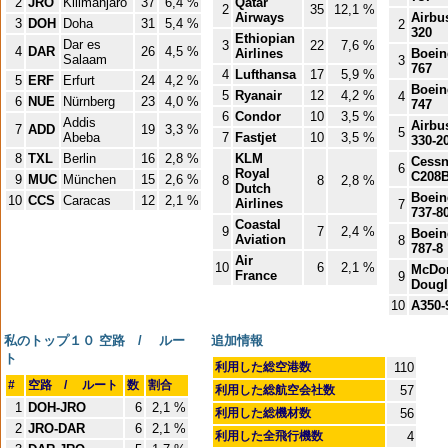
2
JRO
Kilimanjaro
37
6,4 %
Qatar
2
35
12,1 %
Airways
Airbu
3
DOH
Doha
31
5,4 %
2
320
Ethiopian
Dar es
3
22
7,6 %
4
DAR
26
4,5 %
Airlines
Boein
Salaam
3
767
4
Lufthansa
17
5,9 %
5
ERF
Erfurt
24
4,2 %
Boein
5
Ryanair
12
4,2 %
4
6
NUE
Nürnberg
23
4,0 %
747
6
Condor
10
3,5 %
Addis
Airbu
7
ADD
19
3,3 %
5
Abeba
7
Fastjet
10
3,5 %
330-2
8
TXL
Berlin
16
2,8 %
KLM
Cess
6
Royal
C208
9
MUC
München
15
2,6 %
8
8
2,8 %
Dutch
Boein
10
CCS
Caracas
12
2,1 %
Airlines
7
737-8
Coastal
9
7
2,4 %
Boein
Aviation
8
787-8
Air
10
6
2,1 %
McDon
France
9
Dougl
10
A350-
私のトップ１０ 空路 / ルー
追加情報
ト
利用した総空港数
110
#
空路 / ルート
数
割合
利用した総航空会社数
57
1
DOH-JRO
6
2,1 %
利用した総機材数
56
2
JRO-DAR
6
2,1 %
利用した全飛行機数
4