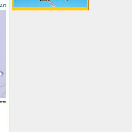
art
seren