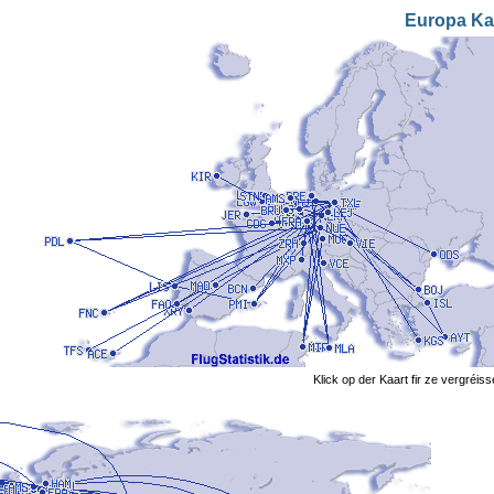
Europa Ka
Klick op der Kaart fir ze vergréis