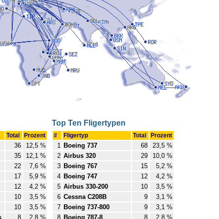
Top Ten Fligertypen
Total
Prozent
#
Fligertyp
Total
Prozent
36
12,5 %
1
Boeing 737
68
23,5 %
35
12,1 %
2
Airbus 320
29
10,0 %
22
7,6 %
3
Boeing 767
15
5,2 %
17
5,9 %
4
Boeing 747
12
4,2 %
12
4,2 %
5
Airbus 330-200
10
3,5 %
10
3,5 %
6
Cessna C208B
9
3,1 %
10
3,5 %
7
Boeing 737-800
9
3,1 %
s
8
2,8 %
8
Boeing 787-8
8
2,8 %