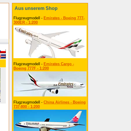
Aus unserem Shop
Flugzeugmodell -
Emirates - Boeing 777-
300ER - 1:200
Flugzeugmodell -
Emirates Cargo -
Boeing 777F - 1:200
Flugzeugmodell -
China Airlines - Boeing
737-800 - 1:200