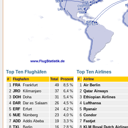
Top Ten Flughäfen
Top Ten Airlines
#
Flughafen
Total
Prozent
#
Airline
1
FRA
Frankfurt
49
8,5 %
1
Air Berlin
2
JRO
Kilimanjaro
37
6,4 %
2
Qatar Airways
3
DOH
Doha
31
5,4 %
3
Ethiopian Airlines
4
DAR
Dar es Salaam
26
4,5 %
4
Lufthansa
5
ERF
Erfurt
24
4,2 %
5
Ryanair
6
NUE
Nürnberg
23
4,0 %
6
Condor
7
ADD
Addis Abeba
19
3,3 %
7
Fastjet
8
TXL
Berlin
16
2,8 %
8
KLM Royal Dutch Airline