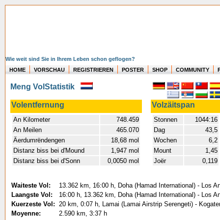
Wie weit sind Sie in Ihrem Leben schon geflogen?
HOME
VORSCHAU
REGISTRIEREN
POSTER
SHOP
COMMUNITY
Meng VolStatistik
Volentfernung
Volzäitspan
An Kilometer
748.459
Stonnen
1044:16
An Meilen
465.070
Dag
43,5
Äerdumrëndengen
18,68 mol
Wochen
6,2
Distanz biss bei d'Mound
1,947 mol
Mount
1,45
Distanz biss bei d'Sonn
0,0050 mol
Joër
0,119
Waiteste Vol:
13.362 km, 16:00 h, Doha (Hamad International) - Los An
Laangste Vol:
16:00 h, 13.362 km, Doha (Hamad International) - Los An
Kuerzeste Vol:
20 km, 0:07 h, Lamai (Lamai Airstrip Serengeti) - Kogate
Moyenne:
2.590 km, 3:37 h