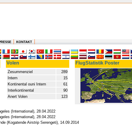
PRESSE
KONTAKT
Volen
FlugStatistik Poster
Zesummenziel
289
Intern
15
Kontinental ouni Intern
61
Interkontinental
90
Anert Volen
123
geles (International), 28.04.2022
geles (International), 28.04.2022
nde (Kogatende Airstrip Serengeti), 14.09.2014