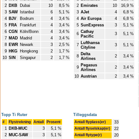
2
DXB
Dubai
10
8,5 %
2
Emirates
10
16,9 %
3
SAW
Istanbul
6
5,1 %
3
AJet
4
6,8 %
4
BJV
Bodrum
4
3,4 %
4
Air Europa
4
6,8 %
5
FRA
Frankfurt
4
3,4 %
5
SunExpress
3
5,1 %
6
CGN
Köln/Bonn
4
3,4 %
Cathay
6
3
5,1 %
Pacific
7
MAD
Madrid
4
3,4 %
Lufthansa
8
EWR
Newark
3
2,5 %
7
3
5,1 %
Cityline
9
HKG
Hongkong
2
1,7 %
Delta
8
2
3,4 %
10
SIN
Singapur
2
1,7 %
Airlines
Pegasus
9
2
3,4 %
Airlines
10
Austrian
2
3,4 %
Topp Ti Ruter
Tilleggsdata
#
Flystrekning
Antall
Prosent
Antall flyplass(er)
33
1
DXB-MUC
3
5,1 %
Antall flyselskap(er)
22
2
MUC-SAW
3
5,1 %
Antall flytype(r)
20