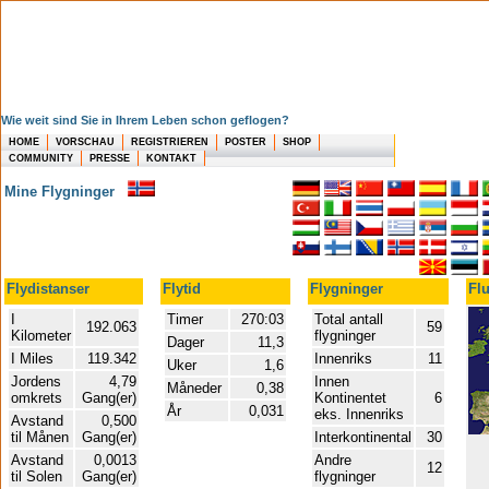
Wie weit sind Sie in Ihrem Leben schon geflogen?
HOME
VORSCHAU
REGISTRIEREN
POSTER
SHOP
COMMUNITY
PRESSE
KONTAKT
Mine Flygninger
Flydistanser
Flytid
Flygninger
Flu
I
Timer
270:03
Total antall
192.063
59
Kilometer
flygninger
Dager
11,3
I Miles
119.342
Innenriks
11
Uker
1,6
Jordens
4,79
Innen
Måneder
0,38
omkrets
Gang(er)
Kontinentet
6
År
0,031
eks. Innenriks
Avstand
0,500
til Månen
Gang(er)
Interkontinental
30
Avstand
0,0013
Andre
12
til Solen
Gang(er)
flygninger