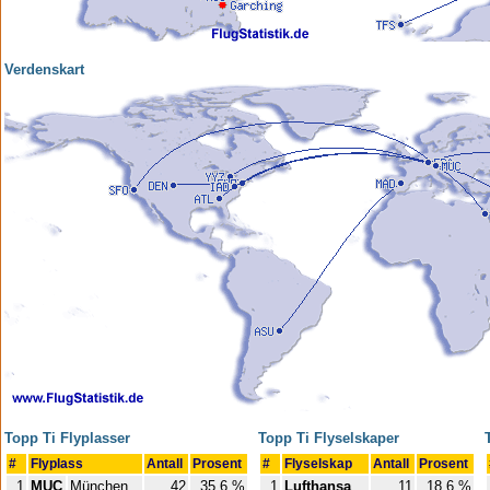
Verdenskart
Topp Ti Flyplasser
Topp Ti Flyselskaper
#
Flyplass
Antall
Prosent
#
Flyselskap
Antall
Prosent
1
MUC
München
42
35,6 %
1
Lufthansa
11
18,6 %