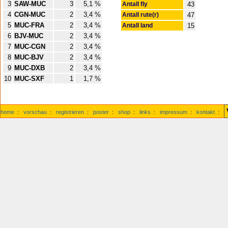
3
SAW-MUC
3
5,1 %
Antall fly
43
4
CGN-MUC
2
3,4 %
Antall rute(r)
47
5
MUC-FRA
2
3,4 %
Antall land
15
6
BJV-MUC
2
3,4 %
7
MUC-CGN
2
3,4 %
8
MUC-BJV
2
3,4 %
9
MUC-DXB
2
3,4 %
10
MUC-SXF
1
1,7 %
home
:
vorschau
:
registrieren
:
poster
:
shop
:
links
:
impressum
:
kontakt
: