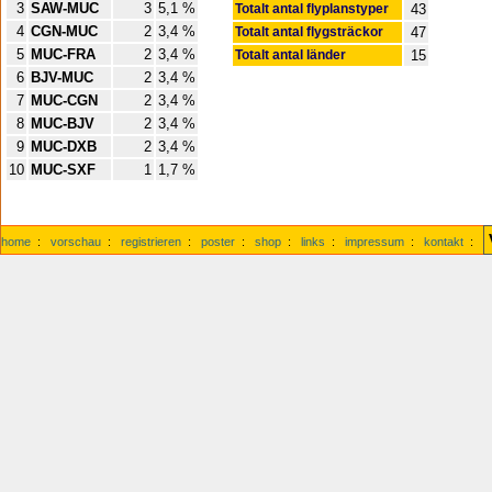
3
SAW-MUC
3
5,1 %
Totalt antal flyplanstyper
43
4
CGN-MUC
2
3,4 %
Totalt antal flygsträckor
47
5
MUC-FRA
2
3,4 %
Totalt antal länder
15
6
BJV-MUC
2
3,4 %
7
MUC-CGN
2
3,4 %
8
MUC-BJV
2
3,4 %
9
MUC-DXB
2
3,4 %
10
MUC-SXF
1
1,7 %
home
:
vorschau
:
registrieren
:
poster
:
shop
:
links
:
impressum
:
kontakt
: