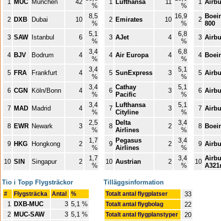
1
MUC
München
42
1
Lufthansa
11
1
Airb
%
%
8,5
16,9
Boei
2
DXB
Dubai
10
2
Emirates
10
2
%
%
800
5,1
6,8
3
SAW
Istanbul
6
3
AJet
4
3
Airb
%
%
3,4
6,8
4
BJV
Bodrum
4
4
Air Europa
4
4
Boei
%
%
3,4
5,1
5
FRA
Frankfurt
4
5
SunExpress
3
5
Airb
%
%
3,4
Cathay
5,1
6
CGN
Köln/Bonn
4
6
3
6
Airb
%
Pacific
%
3,4
Lufthansa
5,1
7
MAD
Madrid
4
7
3
7
Airb
%
Cityline
%
2,5
Delta
3,4
8
EWR
Newark
3
8
2
8
Boei
%
Airlines
%
1,7
Pegasus
3,4
9
HKG
Hongkong
2
9
2
9
Airb
%
Airlines
%
1,7
3,4
Airb
10
SIN
Singapur
2
10
Austrian
2
10
%
%
A321
Tio i Topp Flygsträckor
Tilläggsinformation
#
Flygsträcka
Antal
%
Totalt antal flygplatser
33
1
DXB-MUC
3
5,1 %
Totalt antal flygbolag
22
2
MUC-SAW
3
5,1 %
Totalt antal flygplanstyper
20