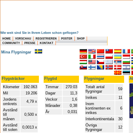
Wie weit sind Sie in Ihrem Leben schon geflogen?
HOME
VORSCHAU
REGISTRIEREN
POSTER
SHOP
COMMUNITY
PRESSE
KONTAKT
Mina Flygningar
Flygsträckor
Flygtid
Flygningar
A
Kilometer
192.063
Timmar
270:03
Totalt antal
59
flygningar
Mil
19.206
Dagar
11,3
Inrikes
11
Jordens
Veckor
1,6
4,79 x
omkrets
Inom
Månader
0,38
kontinenten ex
6
Avstånd
År
0,031
inrikes
till
0,500 x
månen
Interkontinentala
30
Avstånd
Övriga
0,0013 x
12
till solen
flygningar