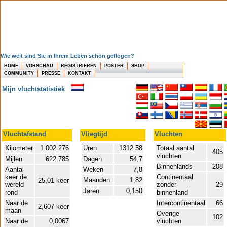
Wie weit sind Sie in Ihrem Leben schon geflogen?
HOME
VORSCHAU
REGISTRIEREN
POSTER
SHOP
COMMUNITY
PRESSE
KONTAKT
Mijn vluchtstatistiek
Vluchtafstand
Vliegtijd
Vluchten
Kilometer
1.002.276
Uren
1312:58
Totaal aantal
405
vluchten
Mijlen
622.785
Dagen
54,7
Binnenlands
208
Aantal
Weken
7,8
keer de
Continentaal
Maanden
1,82
25,01 keer
wereld
zonder
29
Jaren
0,150
rond
binnenland
Naar de
Intercontinentaal
66
2,607 keer
maan
Overige
102
Naar de
0,0067
vluchten