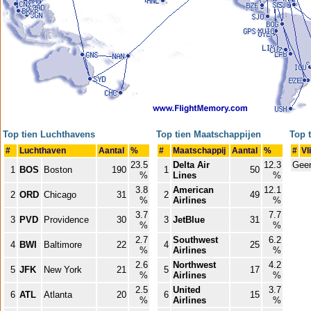
Top tien Luchthavens
Top tien Maatschappijen
Top 
#
Luchthaven
Aantal
%
#
Maatschappij
Aantal
%
#
Vl
23.5
Delta Air
12.3
Geen
1
BOS
Boston
190
1
50
%
Lines
%
3.8
American
12.1
2
ORD
Chicago
31
2
49
%
Airlines
%
3.7
7.7
3
PVD
Providence
30
3
JetBlue
31
%
%
2.7
Southwest
6.2
4
BWI
Baltimore
22
4
25
%
Airlines
%
2.6
Northwest
4.2
5
JFK
New York
21
5
17
%
Airlines
%
2.5
United
3.7
6
ATL
Atlanta
20
6
15
%
Airlines
%