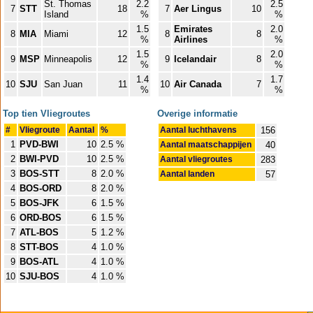
St. Thomas
2.2
2.5
7
STT
18
7
Aer Lingus
10
Island
%
%
1.5
Emirates
2.0
8
MIA
Miami
12
8
8
%
Airlines
%
1.5
2.0
9
MSP
Minneapolis
12
9
Icelandair
8
%
%
1.4
1.7
10
SJU
San Juan
11
10
Air Canada
7
%
%
Top tien Vliegroutes
Overige informatie
#
Vliegroute
Aantal
%
Aantal luchthavens
156
1
PVD-BWI
10
2.5 %
Aantal maatschappijen
40
2
BWI-PVD
10
2.5 %
Aantal vliegroutes
283
3
BOS-STT
8
2.0 %
Aantal landen
57
4
BOS-ORD
8
2.0 %
5
BOS-JFK
6
1.5 %
6
ORD-BOS
6
1.5 %
7
ATL-BOS
5
1.2 %
8
STT-BOS
4
1.0 %
9
BOS-ATL
4
1.0 %
10
SJU-BOS
4
1.0 %