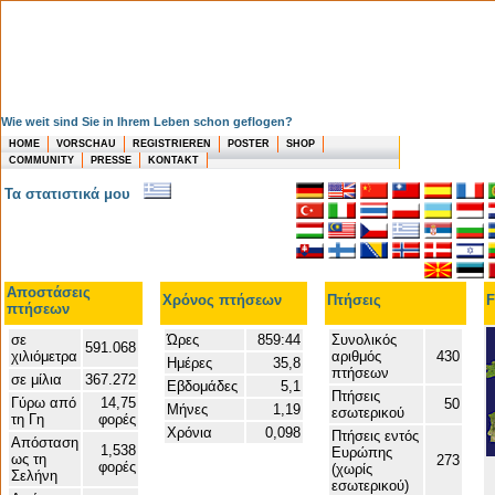
Wie weit sind Sie in Ihrem Leben schon geflogen?
HOME
VORSCHAU
REGISTRIEREN
POSTER
SHOP
COMMUNITY
PRESSE
KONTAKT
Τα στατιστικά μου
Αποστάσεις
Χρόνος πτήσεων
Πτήσεις
F
πτήσεων
σε
Ώρες
859:44
Συνολικός
591.068
χιλιόμετρα
αριθμός
430
Ημέρες
35,8
πτήσεων
σε μίλια
367.272
Εβδομάδες
5,1
Πτήσεις
Γύρω από
14,75
50
Μήνες
1,19
εσωτερικού
τη Γη
φορές
Χρόνια
0,098
Πτήσεις εντός
Απόσταση
1,538
Ευρώπης
ως τη
273
φορές
(χωρίς
Σελήνη
εσωτερικού)