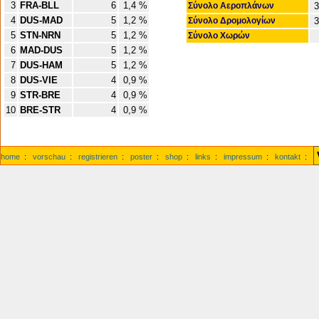
3
FRA-BLL
6
1,4 %
Σύνολο Αεροπλάνων
3
4
DUS-MAD
5
1,2 %
Σύνολο Δρομολογίων
3
5
STN-NRN
5
1,2 %
Σύνολο Χωρών
6
MAD-DUS
5
1,2 %
7
DUS-HAM
5
1,2 %
8
DUS-VIE
4
0,9 %
9
STR-BRE
4
0,9 %
10
BRE-STR
4
0,9 %
home
:
vorschau
:
registrieren
:
poster
:
shop
:
links
:
impressum
:
kontakt
: