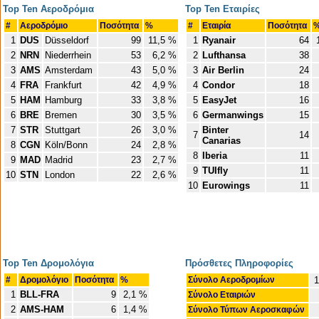
Top Ten Αεροδρόμια
Top Ten Εταιρίες
#
Αεροδρόμιο
Ποσότητα
%
#
Εταιρία
Ποσότητα
1
DUS
Düsseldorf
99
11,5 %
1
Ryanair
64
1
2
NRN
Niederrhein
53
6,2 %
2
Lufthansa
38
3
AMS
Amsterdam
43
5,0 %
3
Air Berlin
24
4
FRA
Frankfurt
42
4,9 %
4
Condor
18
5
HAM
Hamburg
33
3,8 %
5
EasyJet
16
6
BRE
Bremen
30
3,5 %
6
Germanwings
15
7
STR
Stuttgart
26
3,0 %
Binter
7
14
Canarias
8
CGN
Köln/Bonn
24
2,8 %
8
Iberia
11
9
MAD
Madrid
23
2,7 %
9
TUIfly
11
10
STN
London
22
2,6 %
10
Eurowings
11
Top Ten Δρομολόγια
Πρόσθετες Πληροφορίες
#
Δρομολόγιο
Ποσότητα
%
Σύνολο Αεροδρομίων
1
1
BLL-FRA
9
2,1 %
Σύνολο Εταιριών
2
AMS-HAM
6
1,4 %
Σύνολο Τύπων Αεροσκαφών