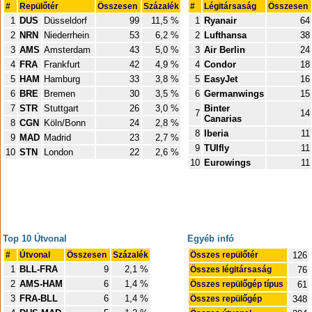
#
Repülőtér
Összesen
Százalék
#
Légitársaság
Összesen
1
DUS
Düsseldorf
99
11,5 %
1
Ryanair
64
2
NRN
Niederrhein
53
6,2 %
2
Lufthansa
38
3
AMS
Amsterdam
43
5,0 %
3
Air Berlin
24
4
FRA
Frankfurt
42
4,9 %
4
Condor
18
5
HAM
Hamburg
33
3,8 %
5
EasyJet
16
6
BRE
Bremen
30
3,5 %
6
Germanwings
15
7
STR
Stuttgart
26
3,0 %
Binter
7
14
Canarias
8
CGN
Köln/Bonn
24
2,8 %
8
Iberia
11
9
MAD
Madrid
23
2,7 %
9
TUIfly
11
10
STN
London
22
2,6 %
10
Eurowings
11
Top 10 Útvonal
Egyéb infó
#
Útvonal
Összesen
Százalék
Összes repülőtér
126
1
BLL-FRA
9
2,1 %
Összes légitársaság
76
2
AMS-HAM
6
1,4 %
Összes repülőgép típus
61
3
FRA-BLL
6
1,4 %
Összes repülőgép
348