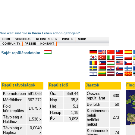
Wie weit sind Sie in Ihrem Leben schon geflogen?
HOME
VORSCHAU
REGISTRIEREN
POSTER
SHOP
COMMUNITY
PRESSE
KONTAKT
Saját repülésadataim
Repült távolságok
Repült idő
Járatok
Flug
Kilométerben
591.068
Óra
859:44
Összes
430
repült járat
Mérföldben
367.272
Nap
35,8
Belföldi
50
Föld
Hét
5,1
14,75 x
körülrepülés
Kontinensen
Hónap
1,19
belüli
Távolság a
273
Év
0,098
1,538 x
belföldi
Holdhoz
nélkül
Távolság a
0,0040
Kontinensek
Naphoz
x
74