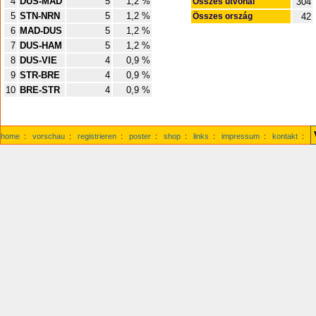
4
DUS-MAD
5
1,2 %
Összes útvonal
304
5
STN-NRN
5
1,2 %
Összes ország
42
6
MAD-DUS
5
1,2 %
7
DUS-HAM
5
1,2 %
8
DUS-VIE
4
0,9 %
9
STR-BRE
4
0,9 %
10
BRE-STR
4
0,9 %
home
:
vorschau
:
registrieren
:
poster
:
shop
:
links
:
impressum
:
kontakt
: