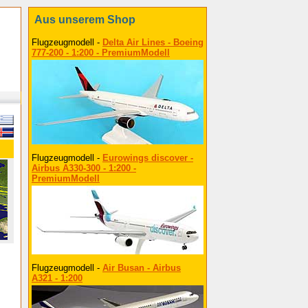
Aus unserem Shop
Flugzeugmodell -
Delta Air Lines - Boeing
777-200 - 1:200 - PremiumModell
Flugzeugmodell -
Eurowings discover -
Airbus A330-300 - 1:200 -
PremiumModell
Flugzeugmodell -
Air Busan - Airbus
A321 - 1:200