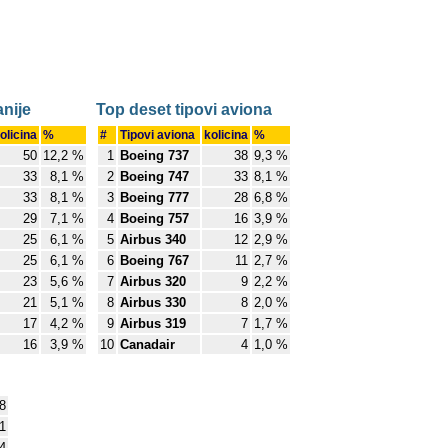
nije
Top deset tipovi aviona
olicina
%
#
Tipovi aviona
kolicina
%
50
12,2 %
1
Boeing 737
38
9,3 %
33
8,1 %
2
Boeing 747
33
8,1 %
33
8,1 %
3
Boeing 777
28
6,8 %
29
7,1 %
4
Boeing 757
16
3,9 %
25
6,1 %
5
Airbus 340
12
2,9 %
25
6,1 %
6
Boeing 767
11
2,7 %
23
5,6 %
7
Airbus 320
9
2,2 %
21
5,1 %
8
Airbus 330
8
2,0 %
17
4,2 %
9
Airbus 319
7
1,7 %
16
3,9 %
10
Canadair
4
1,0 %
8
1
4