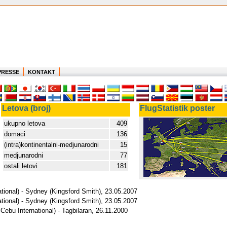
PRESSE
KONTAKT
Letova (broj)
FlugStatistik poster
ukupno letova
409
domaci
136
(intra)kontinentalni-medjunarodni
15
medjunarodni
77
ostali letovi
181
ational) - Sydney (Kingsford Smith), 23.05.2007
ational) - Sydney (Kingsford Smith), 23.05.2007
Cebu International) - Tagbilaran, 26.11.2000