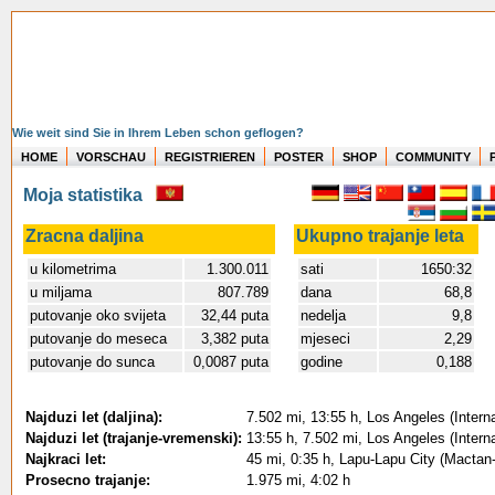
Wie weit sind Sie in Ihrem Leben schon geflogen?
HOME
VORSCHAU
REGISTRIEREN
POSTER
SHOP
COMMUNITY
Moja statistika
Zracna daljina
Ukupno trajanje leta
u kilometrima
1.300.011
sati
1650:32
u miljama
807.789
dana
68,8
putovanje oko svijeta
32,44 puta
nedelja
9,8
putovanje do meseca
3,382 puta
mjeseci
2,29
putovanje do sunca
0,0087 puta
godine
0,188
Najduzi let (daljina):
7.502 mi, 13:55 h, Los Angeles (Intern
Najduzi let (trajanje-vremenski):
13:55 h, 7.502 mi, Los Angeles (Intern
Najkraci let:
45 mi, 0:35 h, Lapu-Lapu City (Mactan-
Prosecno trajanje:
1.975 mi, 4:02 h