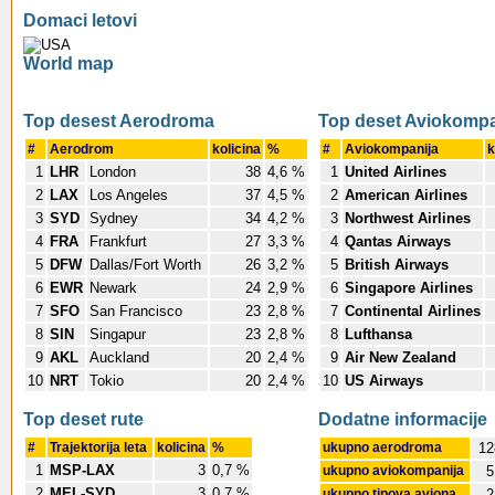
Domaci letovi
World map
Top desest Aerodroma
Top deset Aviokompa
#
Aerodrom
kolicina
%
#
Aviokompanija
k
1
LHR
London
38
4,6 %
1
United Airlines
2
LAX
Los Angeles
37
4,5 %
2
American Airlines
3
SYD
Sydney
34
4,2 %
3
Northwest Airlines
4
FRA
Frankfurt
27
3,3 %
4
Qantas Airways
5
DFW
Dallas/Fort Worth
26
3,2 %
5
British Airways
6
EWR
Newark
24
2,9 %
6
Singapore Airlines
7
SFO
San Francisco
23
2,8 %
7
Continental Airlines
8
SIN
Singapur
23
2,8 %
8
Lufthansa
9
AKL
Auckland
20
2,4 %
9
Air New Zealand
10
NRT
Tokio
20
2,4 %
10
US Airways
Top deset rute
Dodatne informacije
#
Trajektorija leta
kolicina
%
ukupno aerodroma
12
1
MSP-LAX
3
0,7 %
ukupno aviokompanija
5
2
MEL-SYD
3
0,7 %
ukupno tipova aviona
2