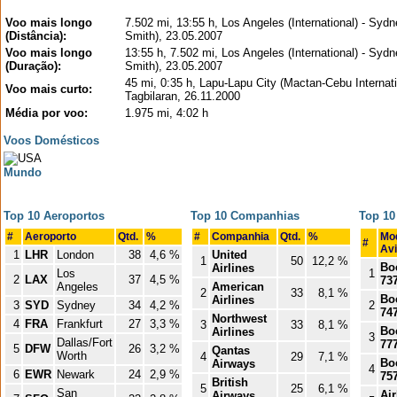
Voo mais longo
7.502 mi, 13:55 h, Los Angeles (International) - Sydn
(Distância):
Smith), 23.05.2007
Voo mais longo
13:55 h, 7.502 mi, Los Angeles (International) - Sydn
(Duração):
Smith), 23.05.2007
45 mi, 0:35 h, Lapu-Lapu City (Mactan-Cebu Internati
Voo mais curto:
Tagbilaran, 26.11.2000
Média por voo:
1.975 mi, 4:02 h
Voos Domésticos
Mundo
Top 10 Aeroportos
Top 10 Companhias
Top 10
#
Aeroporto
Qtd.
%
#
Companhia
Qtd.
%
Mo
#
Av
1
LHR
London
38
4,6 %
United
1
50
12,2 %
Bo
Airlines
Los
1
2
LAX
37
4,5 %
73
Angeles
American
2
33
8,1 %
Bo
Airlines
3
SYD
Sydney
34
4,2 %
2
74
Northwest
4
FRA
Frankfurt
27
3,3 %
3
33
8,1 %
Bo
Airlines
3
Dallas/Fort
77
5
DFW
26
3,2 %
Qantas
Worth
4
29
7,1 %
Bo
Airways
4
6
EWR
Newark
24
2,9 %
75
British
5
25
6,1 %
San
Ai
Airways