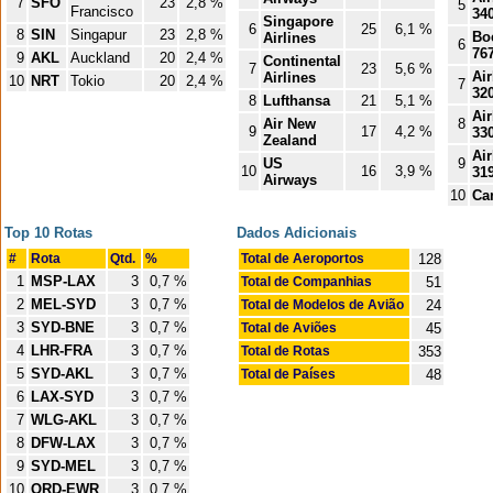
7
SFO
23
2,8 %
5
Francisco
34
Singapore
6
25
6,1 %
8
SIN
Singapur
23
2,8 %
Bo
Airlines
6
76
9
AKL
Auckland
20
2,4 %
Continental
7
23
5,6 %
Ai
Airlines
10
NRT
Tokio
20
2,4 %
7
32
8
Lufthansa
21
5,1 %
Ai
Air New
8
9
17
4,2 %
33
Zealand
Ai
US
9
10
16
3,9 %
31
Airways
10
Ca
Top 10 Rotas
Dados Adicionais
#
Rota
Qtd.
%
Total de Aeroportos
128
1
MSP-LAX
3
0,7 %
Total de Companhias
51
2
MEL-SYD
3
0,7 %
Total de Modelos de Avião
24
3
SYD-BNE
3
0,7 %
Total de Aviões
45
4
LHR-FRA
3
0,7 %
Total de Rotas
353
5
SYD-AKL
3
0,7 %
Total de Países
48
6
LAX-SYD
3
0,7 %
7
WLG-AKL
3
0,7 %
8
DFW-LAX
3
0,7 %
9
SYD-MEL
3
0,7 %
10
ORD-EWR
3
0,7 %