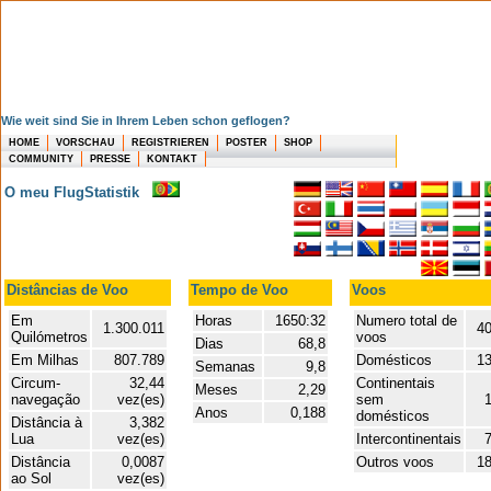
Wie weit sind Sie in Ihrem Leben schon geflogen?
HOME
VORSCHAU
REGISTRIEREN
POSTER
SHOP
COMMUNITY
PRESSE
KONTAKT
O meu FlugStatistik
Distâncias de Voo
Tempo de Voo
Voos
Em
Horas
1650:32
Numero total de
1.300.011
40
Quilómetros
voos
Dias
68,8
Em Milhas
807.789
Domésticos
1
Semanas
9,8
Circum-
32,44
Continentais
Meses
2,29
navegação
vez(es)
sem
Anos
0,188
domésticos
Distância à
3,382
Lua
vez(es)
Intercontinentais
Distância
0,0087
Outros voos
1
ao Sol
vez(es)