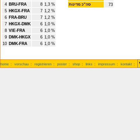
4
BRU-FRA
8
1,3 %
73
סה"כ מדינות
5
HKGX-FRA
7
1,2 %
6
FRA-BRU
7
1,2 %
7
HKGX-DMK
6
1,0 %
8
VIE-FRA
6
1,0 %
9
DMK-HKGX
6
1,0 %
10
DMK-FRA
6
1,0 %
home
:
vorschau
:
registrieren
:
poster
:
shop
:
links
:
impressum
:
kontakt
: