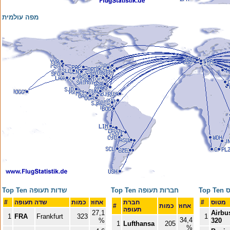
מפה עולמית
וס
Top Ten חברות תעופה
Top Ten שדות תעופה
מטוס
#
חברת
אחוז
כמות
שדה תעופה
#
אחוז
כמות
#
תעופה
27,1
Airbu
1
FRA
Frankfurt
323
1
34,4
%
320
1
Lufthansa
205
%