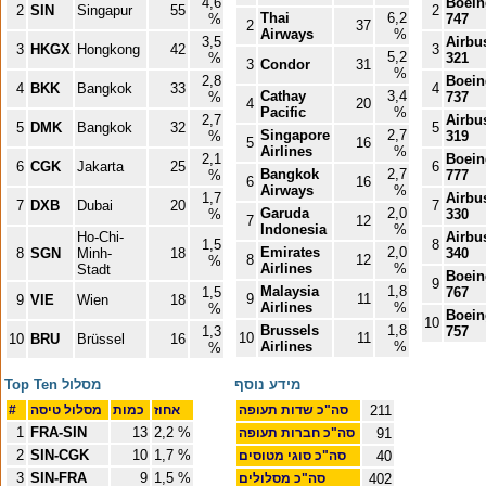
4,6
Boein
2
SIN
Singapur
55
2
Thai
6,2
%
747
2
37
Airways
%
3,5
Airbu
3
HKGX
Hongkong
42
3
5,2
%
321
3
Condor
31
%
2,8
Boein
4
BKK
Bangkok
33
4
Cathay
3,4
%
737
4
20
Pacific
%
2,7
Airbu
5
DMK
Bangkok
32
5
Singapore
2,7
%
319
5
16
Airlines
%
2,1
Boein
6
CGK
Jakarta
25
6
Bangkok
2,7
%
777
6
16
Airways
%
1,7
Airbu
7
DXB
Dubai
20
7
Garuda
2,0
%
330
7
12
Indonesia
%
Ho-Chi-
Airbu
1,5
8
Emirates
2,0
8
SGN
Minh-
18
340
8
12
%
Airlines
%
Stadt
Boein
9
Malaysia
1,8
1,5
767
9
11
9
VIE
Wien
18
Airlines
%
%
Boein
10
Brussels
1,8
1,3
757
10
11
10
BRU
Brüssel
16
Airlines
%
%
מידע נוסף
Top Ten מסלול
211
סה"כ שדות תעופה
אחוז
כמות
מסלול טיסה
#
1
FRA-SIN
13
2,2 %
91
סה"כ חברות תעופה
2
SIN-CGK
10
1,7 %
40
סה"כ סוגי מטוסים
3
SIN-FRA
9
1,5 %
402
סה"כ מסלולים