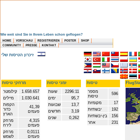
Wie weit sind Sie in Ihrem Leben schon geflogen?
HOME
VORSCHAU
REGISTRIEREN
POSTER
SHOP
COMMUNITY
PRESSE
KONTAKT
זיכרון הטיסות שלי
טיסות
זמני טיסות
מרחקי טיסות
מספר
2296:11
שעות
1.658.657
קילומטר
596
טיסות
95,7
ימים
1.030.641
מיילים
17
מקומיות
13,7
שבועות
הקפות
41,39
192
יבשתיות
כדור
3,19
חודשים
פעמים
הארץ
156
בין-יבשתיות
0,262
שנים
4,315
מרחק
231
אחר
פעמים
לירח
0,0111
מרחק
פעמים
לשמש