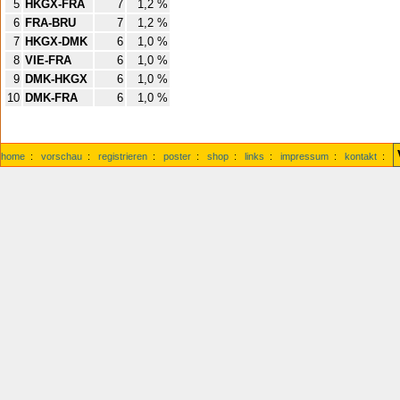
5
HKGX-FRA
7
1,2 %
6
FRA-BRU
7
1,2 %
7
HKGX-DMK
6
1,0 %
8
VIE-FRA
6
1,0 %
9
DMK-HKGX
6
1,0 %
10
DMK-FRA
6
1,0 %
home
:
vorschau
:
registrieren
:
poster
:
shop
:
links
:
impressum
:
kontakt
: