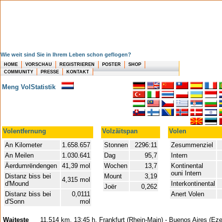
Wie weit sind Sie in Ihrem Leben schon geflogen?
HOME
VORSCHAU
REGISTRIEREN
POSTER
SHOP
COMMUNITY
PRESSE
KONTAKT
Meng VolStatistik
Volentfernung
Volzäitspan
Volen
An Kilometer
1.658.657
Stonnen
2296:11
Zesummenziel
An Meilen
1.030.641
Dag
95,7
Intern
Äerdumrëndengen
41,39 mol
Wochen
13,7
Kontinental
ouni Intern
Distanz biss bei
Mount
3,19
4,315 mol
d'Mound
Interkontinental
Joër
0,262
Distanz biss bei
0,0111
Anert Volen
d'Sonn
mol
Waiteste
11.514 km, 13:45 h, Frankfurt (Rhein-Main) - Buenos Aires (Eze