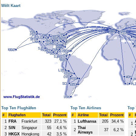
Wëlt Kaart
Top Ten Flughäfen
Top Ten Airlines
Top 
#
Flughafen
Total
Prozent
#
Airline
Total
Prozent
#
1
FRA
Frankfurt
323
27,1 %
1
Lufthansa
205
34,4 %
1
2
SIN
Singapur
55
4,6 %
Thai
2
37
6,2 %
Airways
3
HKGX
Hongkong
42
3,5 %
2