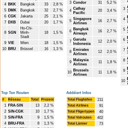
3
Condor
31
5,2 %
4
BKK
Bangkok
33
2,8 %
Cathay
3
5
DMK
Bangkok
32
2,7 %
4
20
3,4 %
Pacific
6
CGK
Jakarta
25
2,1 %
Singapore
4
5
16
2,7 %
7
DXB
Dubai
20
1,7 %
Airlines
Ho-Chi-
Bangkok
5
6
16
2,7 %
8
SGN
Minh-
18
1,5 %
Airways
Stadt
Garuda
6
7
12
2,0 %
9
VIE
Wien
18
1,5 %
Indonesia
10
BRU
Brüssel
16
1,3 %
Emirates
7
8
12
2,0 %
Airlines
Malaysia
8
9
11
1,8 %
Airlines
Brussels
9
10
11
1,8 %
Airlines
10
Top Ten Routen
Addéiert Infos
#
Réseau
Total
Prozent
Total Flughäfen
211
1
FRA-SIN
13
2,2 %
Total Airlines
91
2
SIN-CGK
10
1,7 %
Total Fligertypen
40
3
SIN-FRA
9
1,5 %
Total Volrouten
402
4
BRU-FRA
8
1,3 %
Total Länner
73