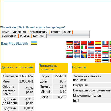
Wie weit sind Sie in Ihrem Leben schon geflogen?
HOME
VORSCHAU
REGISTRIEREN
POSTER
SHOP
COMMUNITY
PRESSE
KONTAKT
Ваш FlugStatistik
Тривалість
Дальність польотів
Польоти
польотів
Кілометри
1.658.657
Годин
2296:11
Загальна кількість
польотів
Милі
1.030.641
Днів
95,7
Внутрішні
Обертів
Тижнів
13,7
41,39
навколо
Внутрішньоконтиненталь
Місяців
3,19
разів
Землі
Міжконтинентальні
Років
0,262
Відстань
4,315
Інші
до Місяця
разів
Відстань
0,0111