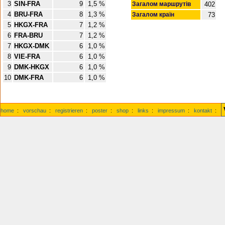
3
SIN-FRA
9
1,5 %
Загалом маршрутів
402
4
BRU-FRA
8
1,3 %
Загалом країн
73
5
HKGX-FRA
7
1,2 %
6
FRA-BRU
7
1,2 %
7
HKGX-DMK
6
1,0 %
8
VIE-FRA
6
1,0 %
9
DMK-HKGX
6
1,0 %
10
DMK-FRA
6
1,0 %
home
:
vorschau
:
registrieren
:
poster
:
shop
:
links
:
impressum
:
kontakt
: