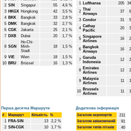
1
Lufthansa
205
34
2
SIN
Singapur
55
4,6 %
Thai
3
HKGX
Hongkong
42
3,5 %
2
37
6
Airways
4
BKK
Bangkok
33
2,8 %
3
Condor
31
5
5
DMK
Bangkok
32
2,7 %
Cathay
4
20
3
6
CGK
Jakarta
25
2,1 %
Pacific
7
DXB
Dubai
20
1,7 %
Singapore
5
16
2
Airlines
Ho-Chi-
8
SGN
Minh-
18
1,5 %
Bangkok
6
16
2
Stadt
Airways
9
VIE
Wien
18
1,5 %
Garuda
7
12
2
Indonesia
10
BRU
Brüssel
16
1,3 %
Emirates
8
12
2
Airlines
Malaysia
9
11
1
Airlines
Brussels
10
11
1
Airlines
Перша десятка Маршрути
Додаткова інформація
#
Маршрут
Кількість
%
Загалом аеропортів
211
1
FRA-SIN
13
2,2 %
Загалом авіакомпаній
91
2
SIN-CGK
10
1,7 %
Загалом типів літаків
40