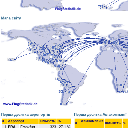
Мапа світу
Перша десятка аеропортів
Перша десятка Авіакомпанії
#
Аеропорт
Кількість
%
Авіакомпанія
#
Кількість
%
1
FRA
Frankfurt
323
27,1 %