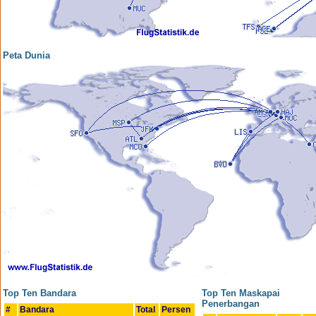
Peta Dunia
Top Ten Bandara
Top Ten Maskapai
Penerbangan
#
Bandara
Total
Persen