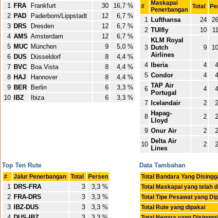
Maskapai
1
FRA
Frankfurt
30
16,7 %
#
Total
Pe
Penerbangan
2
PAD
Paderborn/Lippstadt
12
6,7 %
1
Lufthansa
24
26
3
DRS
Dresden
12
6,7 %
2
TUIfly
10
11
4
AMS
Amsterdam
12
6,7 %
KLM Royal
5
MUC
München
9
5,0 %
3
Dutch
9
10
Airlines
6
DUS
Düsseldorf
8
4,4 %
4
Iberia
4
4
7
BVC
Boa Vista
8
4,4 %
5
Condor
4
4
8
HAJ
Hannover
8
4,4 %
TAP Air
9
BER
Berlin
6
3,3 %
6
4
4
Portugal
10
IBZ
Ibiza
6
3,3 %
7
Icelandair
2
2
Hapag-
8
2
2
Lloyd
9
Onur Air
2
2
Delta Air
10
2
2
Lines
Top Ten Rute
Data Tambahan
#
Jalur Penerbangan
Total
Persen
Total Bandara Yang Disingg
1
DRS-FRA
3
3,3 %
Total Maskapai yang telah 
2
FRA-DRS
3
3,3 %
Total Tipe Pesawat yang Di
3
IBZ-DUS
3
3,3 %
Total Rute yang dipakai
4
DUS-IBZ
3
3,3 %
Total Negara yang Disingga