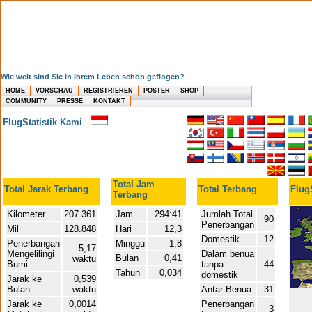
Wie weit sind Sie in Ihrem Leben schon geflogen?
HOME
VORSCHAU
REGISTRIEREN
POSTER
SHOP
COMMUNITY
PRESSE
KONTAKT
FlugStatistik Kami
Total Jam
Total Jarak Terbang
Total Terbang
FlugS
Terbang
Kilometer
207.361
Jam
294:41
Jumlah Total
90
Penerbangan
Mil
128.848
Hari
12,3
Domestik
12
Penerbangan
Minggu
1,8
5,17
Mengelilingi
Dalam benua
Bulan
0,41
waktu
Bumi
tanpa
44
Tahun
0,034
domestik
Jarak ke
0,539
Bulan
waktu
Antar Benua
31
Jarak ke
0,0014
Penerbangan
3