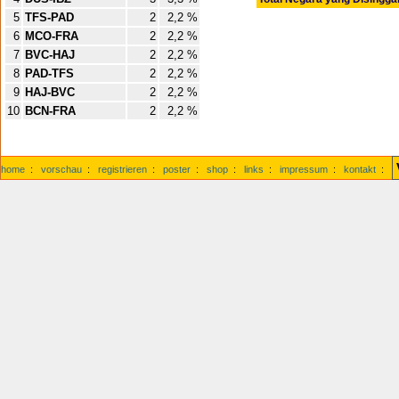
5
TFS-PAD
2
2,2 %
6
MCO-FRA
2
2,2 %
7
BVC-HAJ
2
2,2 %
8
PAD-TFS
2
2,2 %
9
HAJ-BVC
2
2,2 %
10
BCN-FRA
2
2,2 %
home
:
vorschau
:
registrieren
:
poster
:
shop
:
links
:
impressum
:
kontakt
: