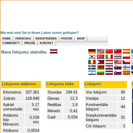
Wie weit sind Sie in Ihrem Leben schon geflogen?
HOME
VORSCHAU
REGISTRIEREN
POSTER
SHOP
COMMUNITY
PRESSE
KONTAKT
Mana lidojumu statistika
Lidojuma attālums
Lidojuma laiks
Lidojumi
Kilometros
207.361
Stundas
294:41
Visi lidojumi
90
Jūdzēs
128.848
Dienas
12,3
Vietējie
12
Apkārt
5,17
Nedēļas
1,8
Kontinentālie
44
zemeslodei
reiz
lidojumi
Mēneši
0,41
Attālums
Starpkontinentālie
Gadi
0,034
0,539
31
līdz
lidojumi
reiz
Mēnesim
Citi lidojumi
3
Attālums
0,0014