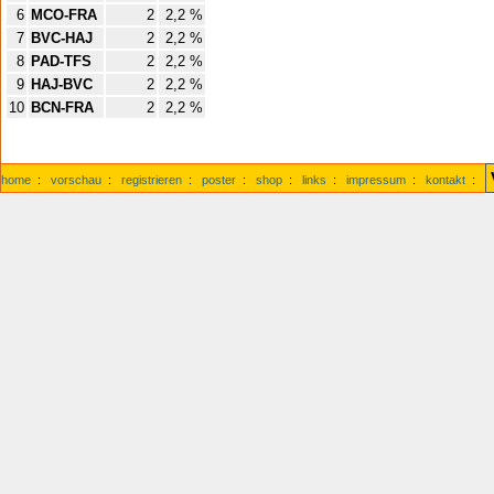
6
MCO-FRA
2
2,2 %
7
BVC-HAJ
2
2,2 %
8
PAD-TFS
2
2,2 %
9
HAJ-BVC
2
2,2 %
10
BCN-FRA
2
2,2 %
home
:
vorschau
:
registrieren
:
poster
:
shop
:
links
:
impressum
:
kontakt
: