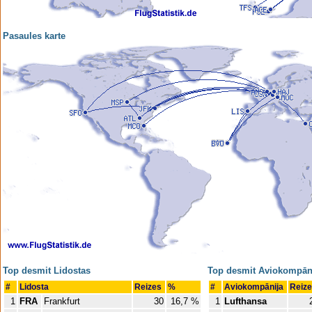
Pasaules karte
Top desmit Lidostas
Top desmit Aviokompān
#
Lidosta
Reizes
%
#
Aviokompānija
Reiz
1
FRA
Frankfurt
30
16,7 %
1
Lufthansa