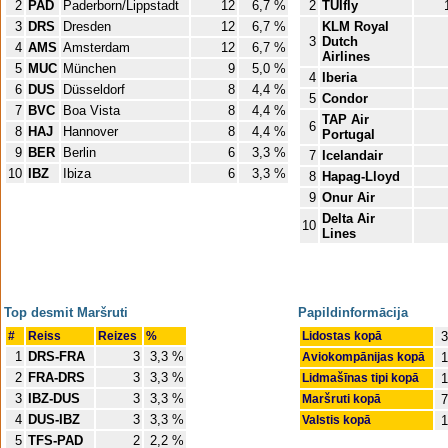
2
PAD
Paderborn/Lippstadt
12
6,7 %
2
TUIfly
3
DRS
Dresden
12
6,7 %
KLM Royal
3
Dutch
4
AMS
Amsterdam
12
6,7 %
Airlines
5
MUC
München
9
5,0 %
4
Iberia
6
DUS
Düsseldorf
8
4,4 %
5
Condor
7
BVC
Boa Vista
8
4,4 %
TAP Air
6
8
HAJ
Hannover
8
4,4 %
Portugal
9
BER
Berlin
6
3,3 %
7
Icelandair
10
IBZ
Ibiza
6
3,3 %
8
Hapag-Lloyd
9
Onur Air
Delta Air
10
Lines
Top desmit Maršruti
Papildinformācija
#
Reiss
Reizes
%
Lidostas kopā
3
1
DRS-FRA
3
3,3 %
Aviokompānijas kopā
1
2
FRA-DRS
3
3,3 %
Lidmašīnas tipi kopā
1
3
IBZ-DUS
3
3,3 %
Maršruti kopā
7
4
DUS-IBZ
3
3,3 %
Valstis kopā
1
5
TFS-PAD
2
2,2 %