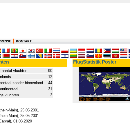
PRESSE
KONTAKT
hten
FlugStatistik Poster
l aantal vluchten
90
nlands
12
nentaal zonder binnenland
44
continentaal
31
ge vluchten
3
Rhein-Main), 25.05.2001
Rhein-Main), 25.05.2001
 Cabral), 01.03.2020