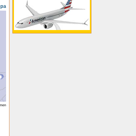
opa
oomen