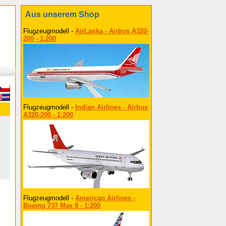
Aus unserem Shop
Flugzeugmodell -
AirLanka - Airbus A320-
200 - 1:200
Flugzeugmodell -
Indian Airlines - Airbus
A320-200 - 1:200
Flugzeugmodell -
American Airlines -
Boeing 737 Max 8 - 1:200