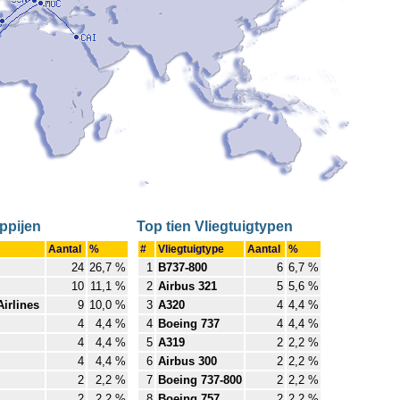
ppijen
Top tien Vliegtuigtypen
Aantal
%
#
Vliegtuigtype
Aantal
%
24
26,7 %
1
B737-800
6
6,7 %
10
11,1 %
2
Airbus 321
5
5,6 %
irlines
9
10,0 %
3
A320
4
4,4 %
4
4,4 %
4
Boeing 737
4
4,4 %
4
4,4 %
5
A319
2
2,2 %
4
4,4 %
6
Airbus 300
2
2,2 %
2
2,2 %
7
Boeing 737-800
2
2,2 %
2
2,2 %
8
Boeing 757
2
2,2 %