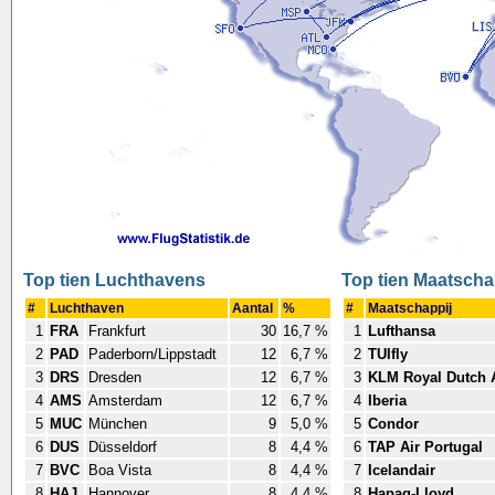
Top tien Luchthavens
Top tien Maatscha
#
Luchthaven
Aantal
%
#
Maatschappij
1
FRA
Frankfurt
30
16,7 %
1
Lufthansa
2
PAD
Paderborn/Lippstadt
12
6,7 %
2
TUIfly
3
DRS
Dresden
12
6,7 %
3
KLM Royal Dutch A
4
AMS
Amsterdam
12
6,7 %
4
Iberia
5
MUC
München
9
5,0 %
5
Condor
6
DUS
Düsseldorf
8
4,4 %
6
TAP Air Portugal
7
BVC
Boa Vista
8
4,4 %
7
Icelandair
8
HAJ
Hannover
8
4,4 %
8
Hapag-Lloyd