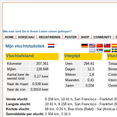
Wie weit sind Sie in Ihrem Leben schon geflogen?
HOME
VORSCHAU
REGISTRIEREN
POSTER
SHOP
COMMUNITY
Mijn vluchtstatistiek
Vluchtafstand
Vliegtijd
Vluc
Kilometer
207.361
Uren
294:41
Totaa
Mijlen
128.848
Dagen
12,3
Binne
Aantal keer de
Weken
1,8
Conti
5,17 keer
wereld rond
Maanden
0,41
Inter
Naar de maan
0,539 keer
Jaren
0,034
Overi
Naar de zon
0,0014 keer
Verste vlucht:
9.158 km, 10:41 h, San Francisco - Frankfurt (
Langste vlucht:
10:41 h, 9.158 km, San Francisco - Frankfurt (
Kortste vlucht:
68 km, 0:20 h, Boa Vista (Rabil) - Sal (Amilcar
Gemiddelde per vlucht:
2.304 km, 3:16 h