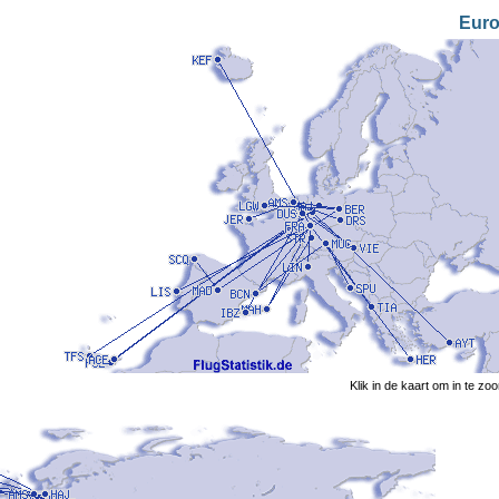
Eur
Klik in de kaart om in te z