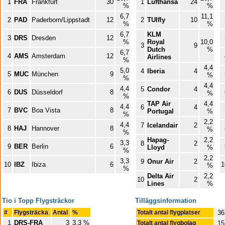
1
FRA
Frankfurt
30
1
Lufthansa
24
%
%
6,7
11,1
2
PAD
Paderborn/Lippstadt
12
2
TUIfly
10
%
%
6,7
KLM
3
DRS
Dresden
12
%
Royal
10,0
3
9
Dutch
%
6,7
4
AMS
Amsterdam
12
Airlines
%
4,4
5,0
4
Iberia
4
5
MUC
München
9
%
%
4,4
4,4
5
Condor
4
6
DUS
Düsseldorf
8
%
%
TAP Air
4,4
4,4
6
4
7
BVC
Boa Vista
8
Portugal
%
%
2,2
4,4
7
Icelandair
2
8
HAJ
Hannover
8
%
%
Hapag-
2,2
3,3
8
2
9
BER
Berlin
6
Lloyd
%
%
2,2
3,3
9
Onur Air
2
10
IBZ
Ibiza
6
1
%
%
Delta Air
2,2
10
2
Lines
%
Tio i Topp Flygsträckor
Tilläggsinformation
#
Flygsträcka
Antal
%
Totalt antal flygplatser
36
1
DRS-FRA
3
3,3 %
Totalt antal flygbolag
15