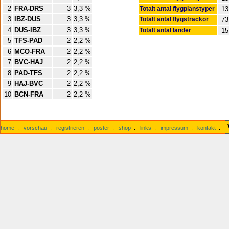
2
FRA-DRS
3
3,3 %
Totalt antal flygplanstyper
13
3
IBZ-DUS
3
3,3 %
Totalt antal flygsträckor
73
4
DUS-IBZ
3
3,3 %
Totalt antal länder
15
5
TFS-PAD
2
2,2 %
6
MCO-FRA
2
2,2 %
7
BVC-HAJ
2
2,2 %
8
PAD-TFS
2
2,2 %
9
HAJ-BVC
2
2,2 %
10
BCN-FRA
2
2,2 %
home
:
vorschau
:
registrieren
:
poster
:
shop
:
links
:
impressum
:
kontakt
: