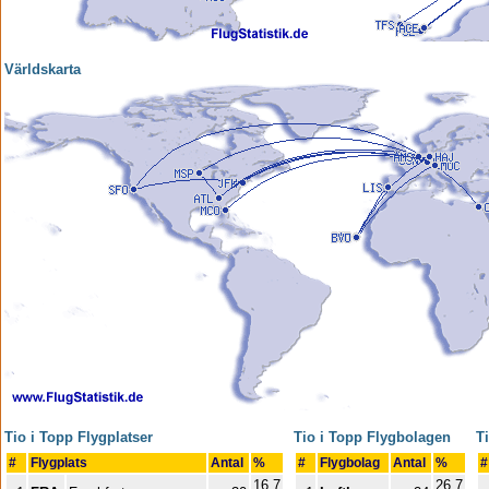
Världskarta
Tio i Topp Flygplatser
Tio i Topp Flygbolagen
T
#
Flygplats
Antal
%
#
Flygbolag
Antal
%
#
16,7
26,7