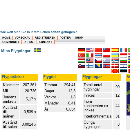
Wie weit sind Sie in Ihrem Leben schon geflogen?
HOME
VORSCHAU
REGISTRIEREN
POSTER
SHOP
COMMUNITY
PRESSE
KONTAKT
Mina Flygningar
Flygsträckor
Flygtid
Flygningar
A
Kilometer
207.361
Timmar
294:41
Totalt antal
90
flygningar
Mil
20.736
Dagar
12,3
Inrikes
12
Jordens
Veckor
1,8
5,17 x
omkrets
Inom
Månader
0,41
kontinenten ex
44
Avstånd
År
0,034
inrikes
till
0,539 x
månen
Interkontinentala
31
Avstånd
Övriga
0,0014 x
3
till solen
flygningar