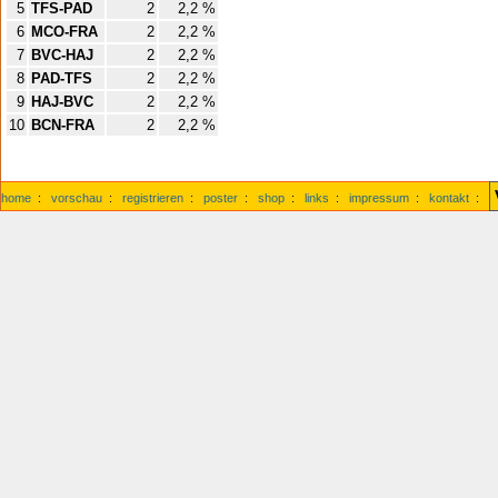
5
TFS-PAD
2
2,2 %
6
MCO-FRA
2
2,2 %
7
BVC-HAJ
2
2,2 %
8
PAD-TFS
2
2,2 %
9
HAJ-BVC
2
2,2 %
10
BCN-FRA
2
2,2 %
home
:
vorschau
:
registrieren
:
poster
:
shop
:
links
:
impressum
:
kontakt
: