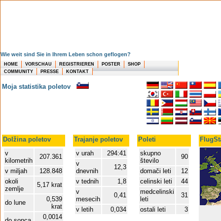
Wie weit sind Sie in Ihrem Leben schon geflogen?
HOME
VORSCHAU
REGISTRIEREN
POSTER
SHOP
COMMUNITY
PRESSE
KONTAKT
Moja statistika poletov
Dolžina poletov
Trajanje poletov
Poleti
FlugSta
v
v urah
294:41
skupno
207.361
90
kilometrih
število
v
12,3
v miljah
128.848
dnevnih
domači leti
12
okoli
v tednih
1,8
celinski leti
44
5,17 krat
zemlje
v
medcelinski
0,41
31
0,539
mesecih
leti
do lune
krat
v letih
0,034
ostali leti
3
0,0014
do sonca