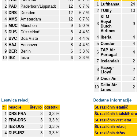
1
Lufthansa
24
2
PAD
Paderborn/Lippstadt
12
6,7 %
2
TUIfly
10
3
DRS
Dresden
12
6,7 %
KLM
4
AMS
Amsterdam
12
6,7 %
Royal
3
9
5
MUC
München
9
5,0 %
Dutch
Airlines
6
DUS
Düsseldorf
8
4,4 %
4
Iberia
4
7
BVC
Boa Vista
8
4,4 %
5
Condor
4
8
HAJ
Hannover
8
4,4 %
TAP Air
9
BER
Berlin
6
3,3 %
6
4
Portugal
10
IBZ
Ibiza
6
3,3 %
7
Icelandair
2
Hapag-
8
2
Lloyd
9
Onur Air
2
Delta Air
10
2
Lines
Lestvica relacij
Dodatne informacije
#
relacije
število
odstotki
Št. različnih letališč
1
DRS-FRA
3
3,3 %
Št. različnih letalskih dr
2
FRA-DRS
3
3,3 %
Št. različnih vrst letal
3
IBZ-DUS
3
3,3 %
Št. različnih relacij
4
DUS-IBZ
3
3,3 %
Št. različnih držav