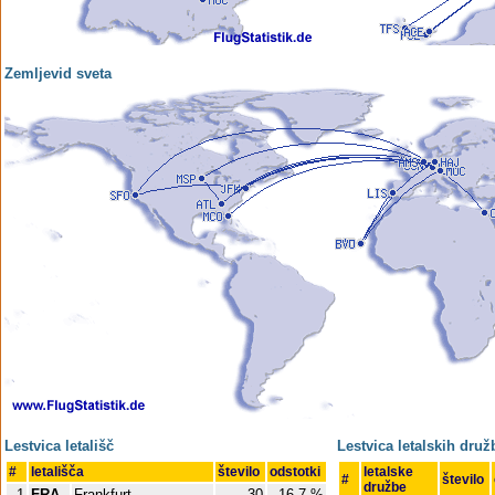
Zemljevid sveta
Lestvica letališč
Lestvica letalskih druž
#
letališča
število
odstotki
letalske
#
število
družbe
1
FRA
Frankfurt
30
16,7 %