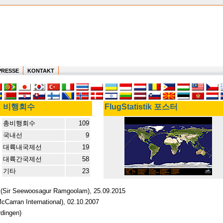
PRESSE
KONTAKT
비행회수
FlugStatistik 포스터
총비행회수
109
국내선
9
대륙내국제선
19
대륙간국제선
58
기타
23
is (Sir Seewoosagur Ramgoolam), 25.09.2015
cCarran International), 02.10.2007
rdingen)