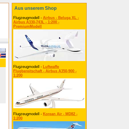
Aus unserem Shop
Flugzeugmodell -
Airbus - Beluga XL -
Airbus A330-743L - 1:200 -
PremiumModell
Flugzeugmodell -
Luftwaffe
Flugbereitschaft - Airbus A350-900 -
1:200
Flugzeugmodell -
Korean Air - MD82 -
1:200