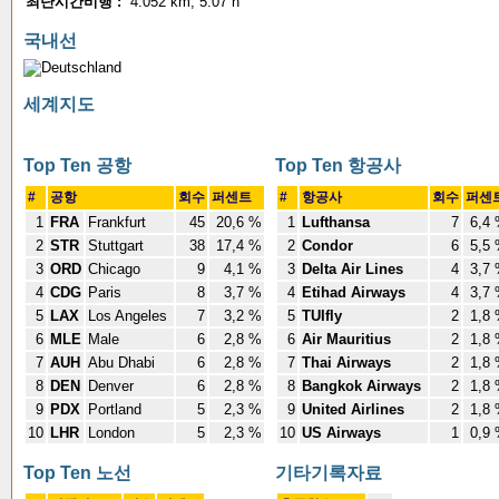
최단시간비행 :
4.052 km, 5:07 h
국내선
세계지도
Top Ten 공항
Top Ten 항공사
#
공항
회수
퍼센트
#
항공사
회수
퍼센
1
FRA
Frankfurt
45
20,6 %
1
Lufthansa
7
6,4
2
STR
Stuttgart
38
17,4 %
2
Condor
6
5,5
3
ORD
Chicago
9
4,1 %
3
Delta Air Lines
4
3,7
4
CDG
Paris
8
3,7 %
4
Etihad Airways
4
3,7
5
LAX
Los Angeles
7
3,2 %
5
TUIfly
2
1,8
6
MLE
Male
6
2,8 %
6
Air Mauritius
2
1,8
7
AUH
Abu Dhabi
6
2,8 %
7
Thai Airways
2
1,8
8
DEN
Denver
6
2,8 %
8
Bangkok Airways
2
1,8
9
PDX
Portland
5
2,3 %
9
United Airlines
2
1,8
10
LHR
London
5
2,3 %
10
US Airways
1
0,9
Top Ten 노선
기타기록자료