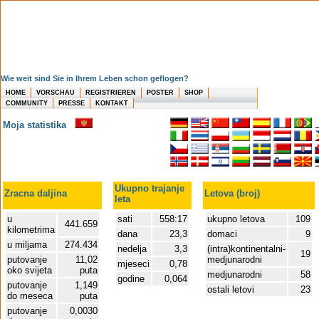
Wie weit sind Sie in Ihrem Leben schon geflogen?
HOME
VORSCHAU
REGISTRIEREN
POSTER
SHOP
COMMUNITY
PRESSE
KONTAKT
Moja statistika
Ukupno trajanje
Zracna daljina
Letova (broj)
leta
u
sati
558:17
ukupno letova
109
441.659
kilometrima
dana
23,3
domaci
9
u miljama
274.434
nedelja
3,3
(intra)kontinentalni-
19
putovanje
11,02
medjunarodni
mjeseci
0,78
oko svijeta
puta
medjunarodni
58
godine
0,064
putovanje
1,149
ostali letovi
23
do meseca
puta
putovanje
0,0030