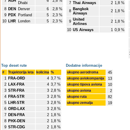
7
AUH
6
2,8 %
Dhabi
7
Thai Airways
2
1,8 %
8
DEN
Denver
6
2,8 %
Bangkok
8
2
1,8 %
Airways
9
PDX
Portland
5
2,3 %
United
10
LHR
London
5
2,3 %
9
2
1,8 %
Airlines
10
US Airways
1
0,9 %
Top deset rute
Dodatne informacije
#
Trajektorija leta
kolicina
%
ukupno aerodroma
45
1
FRA-ORD
4
3,7 %
ukupno aviokompanija
13
2
LAX-FRA
4
3,7 %
ukupno tipova aviona
10
3
STR-FRA
3
2,8 %
ukupno aviona
2
4
FRA-STR
3
2,8 %
ukupno ruta
82
5
LHR-STR
3
2,8 %
ukupno zemalja
19
6
ORD-LAX
3
2,8 %
7
DEN-FRA
2
1,8 %
8
PHX-DEN
2
1,8 %
9
STR-CDG
2
1,8 %