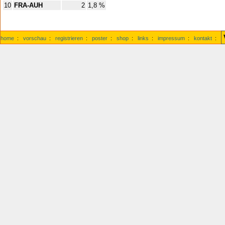
10
FRA-AUH
2
1,8 %
home
:
vorschau
:
registrieren
:
poster
:
shop
:
links
:
impressum
:
kontakt
: