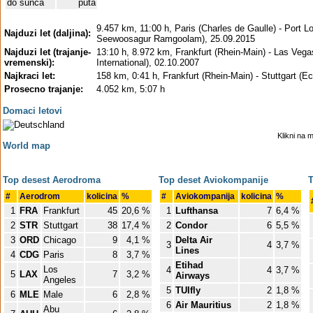
do sunca
puta
9.457 km, 11:00 h, Paris (Charles de Gaulle) - Port Lo
Najduzi let (daljina):
Seewoosagur Ramgoolam), 25.09.2015
Najduzi let (trajanje-
13:10 h, 8.972 km, Frankfurt (Rhein-Main) - Las Veg
vremenski):
International), 02.10.2007
Najkraci let:
158 km, 0:41 h, Frankfurt (Rhein-Main) - Stuttgart (E
Prosecno trajanje:
4.052 km, 5:07 h
Domaci letovi
Klikni na 
World map
Top desest Aerodroma
Top deset Aviokompanije
T
#
Aerodrom
kolicina
%
#
Aviokompanija
kolicina
%
1
FRA
Frankfurt
45
20,6 %
1
Lufthansa
7
6,4 %
2
STR
Stuttgart
38
17,4 %
2
Condor
6
5,5 %
3
ORD
Chicago
9
4,1 %
Delta Air
3
4
3,7 %
Lines
4
CDG
Paris
8
3,7 %
Etihad
Los
4
4
3,7 %
5
LAX
7
3,2 %
Airways
Angeles
5
TUIfly
2
1,8 %
6
MLE
Male
6
2,8 %
6
Air Mauritius
2
1,8 %
Abu