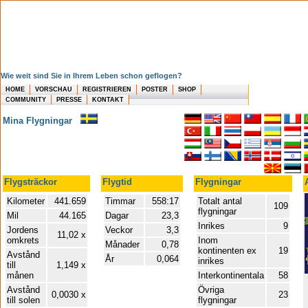
Wie weit sind Sie in Ihrem Leben schon geflogen?
HOME
VORSCHAU
REGISTRIEREN
POSTER
SHOP
COMMUNITY
PRESSE
KONTAKT
Mina Flygningar
Flygsträckor
Flygtid
Flygningar
Kilometer
441.659
Timmar
558:17
Totalt antal
109
flygningar
Mil
44.165
Dagar
23,3
Inrikes
9
Jordens
Veckor
3,3
11,02 x
omkrets
Inom
Månader
0,78
kontinenten ex
19
Avstånd
År
0,064
inrikes
till
1,149 x
månen
Interkontinentala
58
Avstånd
Övriga
0,0030 x
23
till solen
flygningar