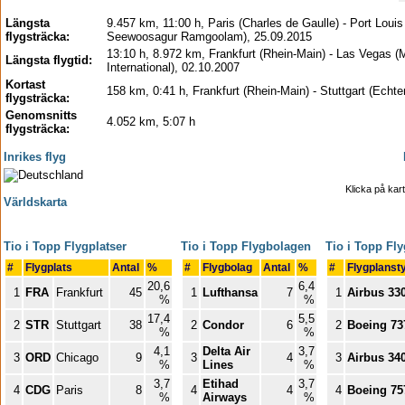
Längsta
9.457 km, 11:00 h, Paris (Charles de Gaulle) - Port Louis 
flygsträcka:
Seewoosagur Ramgoolam), 25.09.2015
13:10 h, 8.972 km, Frankfurt (Rhein-Main) - Las Vegas 
Längsta flygtid:
International), 02.10.2007
Kortast
158 km, 0:41 h, Frankfurt (Rhein-Main) - Stuttgart (Echte
flygsträcka:
Genomsnitts
4.052 km, 5:07 h
flygsträcka:
Inrikes flyg
Klicka på kart
Världskarta
Tio i Topp Flygplatser
Tio i Topp Flygbolagen
Tio i Topp Fl
#
Flygplats
Antal
%
#
Flygbolag
Antal
%
#
Flygplanst
20,6
6,4
1
FRA
Frankfurt
45
1
Lufthansa
7
1
Airbus 33
%
%
17,4
5,5
2
STR
Stuttgart
38
2
Condor
6
2
Boeing 73
%
%
4,1
Delta Air
3,7
3
ORD
Chicago
9
3
4
3
Airbus 34
%
Lines
%
3,7
Etihad
3,7
4
CDG
Paris
8
4
4
4
Boeing 75
%
Airways
%