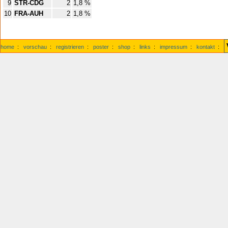
9
STR-CDG
2
1,8 %
10
FRA-AUH
2
1,8 %
home
:
vorschau
:
registrieren
:
poster
:
shop
:
links
:
impressum
:
kontakt
: