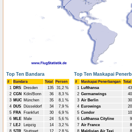
Top Ten Bandara
Top Ten Maskapai Pener
#
Bandara
Total
Persen
#
Maskapai Penerbangan
Total
1
DRS
Dresden
135
31,2 %
1
Lufthansa
43
2
CGN
Köln/Bonn
36
8,3 %
2
Germanwings
40
3
MUC
München
35
8,1 %
3
Air Berlin
30
4
DUS
Düsseldorf
34
7,9 %
4
Eurowings
20
5
FRA
Frankfurt
30
6,9 %
5
Condor
10
6
MLE
Male
24
5,6 %
6
Lufthansa Cityline
9
7
LEJ
Leipzig
14
3,2 %
7
Air France
8
8
STR
Stuttgart
12
2,8 %
8
Maldivian Air Taxi
8