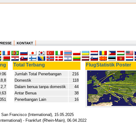
PRESSE
KONTAKT
ang
Total Terbang
FlugStatistik Poster
:06
Jumlah Total Penerbangan
216
18,8
Domestik
118
2,7
Dalam benua tanpa domestik
44
0,63
Antar Benua
38
,051
Penerbangan Lain
16
- San Francisco (International), 15.05.2025
ternational) - Frankfurt (Rhein-Main), 06.04.2022