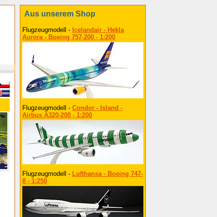
Aus unserem Shop
Flugzeugmodell -
Icelandair - Hekla
Aurora - Boeing 757-200 - 1:200
Flugzeugmodell -
Condor - Island -
Airbus A320-200 - 1:200
Flugzeugmodell -
Lufthansa - Boeing 747-
8 - 1:250