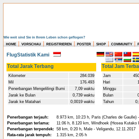
Wie weit sind Sie in Ihrem Leben schon geflogen?
HOME
VORSCHAU
REGISTRIEREN
POSTER
SHOP
COMMUNITY
FlugStatistik Kami
Total Jarak Terbang
Total Jam Terb
Kilometer
284.039
Jam
450
Mil
176.493
Hari
Penerbangan Mengelilingi Bumi
7,09 waktu
Minggu
Jarak ke Bulan
0,739 waktu
Bulan
Jarak ke Matahari
0,0019 waktu
Tahun
0
Penerbangan terjauh:
8.973 km, 10:23 h, Paris (Charles de Gaulle) 
Penerbangan terlama:
11:06 h, 8.120 km, Windhoek (Hosea Kutako In
Penerbangan terpendek:
58 km, 0:20 h, Male - Veligandu, 12.11.2017
Rata-rata jarak tempuh:
1.315 km, 2:05 h