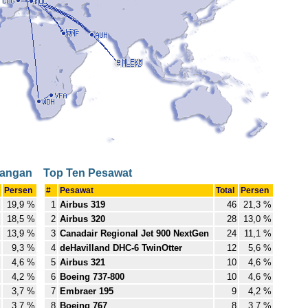
bangan
Top Ten Pesawat
Persen
#
Pesawat
Total
Persen
19,9 %
1
Airbus 319
46
21,3 %
18,5 %
2
Airbus 320
28
13,0 %
13,9 %
3
Canadair Regional Jet 900 NextGen
24
11,1 %
9,3 %
4
deHavilland DHC-6 TwinOtter
12
5,6 %
4,6 %
5
Airbus 321
10
4,6 %
4,2 %
6
Boeing 737-800
10
4,6 %
3,7 %
7
Embraer 195
9
4,2 %
3,7 %
8
Boeing 767
8
3,7 %