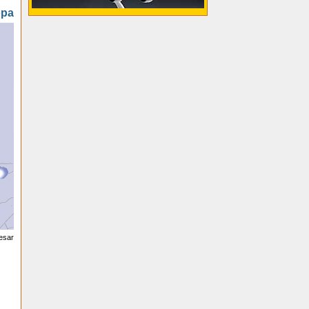
opa
esar