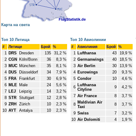
Карта на света
Топ 10 Летища
Топ 10 Авиолинии
#
Летище
Брой
%
#
Авиолиния
Брой
%
1
DRS
Dresden
135
31,2 %
1
Lufthansa
43
19,9 %
2
CGN
Köln/Bonn
36
8,3 %
2
Germanwings
40
18,5 %
3
MUC
München
35
8,1 %
3
Air Berlin
30
13,9 %
4
DUS
Düsseldorf
34
7,9 %
4
Eurowings
20
9,3 %
5
FRA
Frankfurt
30
6,9 %
5
Condor
10
4,6 %
6
MLE
Male
24
5,6 %
Lufthansa
6
9
4,2 %
Cityline
7
LEJ
Leipzig
14
3,2 %
7
Air France
8
3,7 %
8
STR
Stuttgart
12
2,8 %
Maldivian Air
9
ZRH
Zürich
10
2,3 %
8
8
3,7 %
Taxi
10
AYT
Antalya
10
2,3 %
9
Swiss
7
3,2 %
10
Air Dolomiti
4
1,9 %