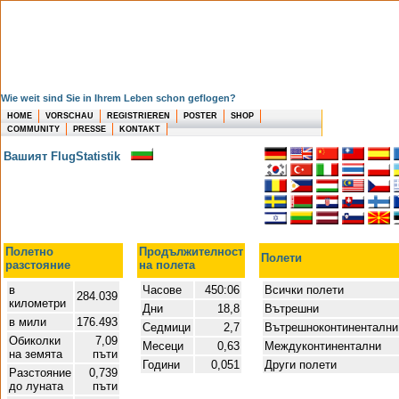
Wie weit sind Sie in Ihrem Leben schon geflogen?
HOME
VORSCHAU
REGISTRIEREN
POSTER
SHOP
COMMUNITY
PRESSE
KONTAKT
Вашият FlugStatistik
Полетно
Продължителност
Полети
разстояние
на полета
в
Часове
450:06
Всички полети
284.039
километри
Дни
18,8
Вътрешни
в мили
176.493
Седмици
2,7
Вътрешноконтиненталн
Обиколки
7,09
Месеци
0,63
Междуконтинентални
на земята
пъти
Години
0,051
Други полети
Разстояние
0,739
до луната
пъти