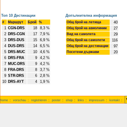
Топ 10 Дестинации
Допълнителна информация
#
Маршрут
Брой
%
Общ брой на летища
40
1
CGN-DRS
18
8,3 %
Общ брой на авиолинии
27
2
DRS-CGN
17
7,9 %
Вид на самолета
29
3
DRS-DUS
15
6,9 %
Общ брой на самолети
116
4
DUS-DRS
14
6,5 %
Общ брой на дестинации
97
5
DRS-MUC
10
4,6 %
Посетени държави
20
6
DRS-FRA
9
4,2 %
7
MUC-DRS
9
4,2 %
8
FRA-DRS
8
3,7 %
9
STR-DRS
6
2,8 %
10
DRS-AYT
4
1,9 %
home
:
vorschau
:
registrieren
:
poster
:
shop
:
links
:
impressum
:
kontakt
: