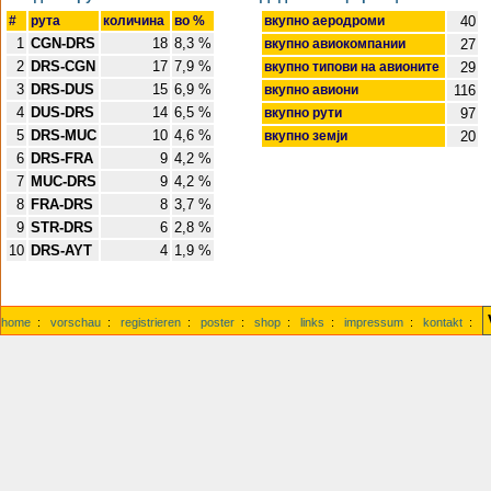
#
pута
количина
во %
вкупно аеродроми
40
1
CGN-DRS
18
8,3 %
вкупно авиокомпании
27
2
DRS-CGN
17
7,9 %
вкупно типови на авионите
29
3
DRS-DUS
15
6,9 %
вкупно авиони
116
4
DUS-DRS
14
6,5 %
вкупно pути
97
5
DRS-MUC
10
4,6 %
вкупно земји
20
6
DRS-FRA
9
4,2 %
7
MUC-DRS
9
4,2 %
8
FRA-DRS
8
3,7 %
9
STR-DRS
6
2,8 %
10
DRS-AYT
4
1,9 %
home
:
vorschau
:
registrieren
:
poster
:
shop
:
links
:
impressum
:
kontakt
: