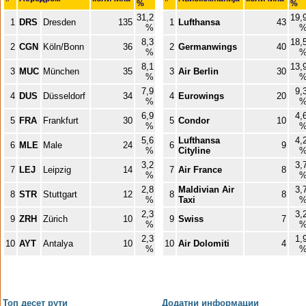
%
%
31,2
19,
1
DRS
Dresden
135
1
Lufthansa
43
%
8,3
18,
2
CGN
Köln/Bonn
36
2
Germanwings
40
%
8,1
13,
3
MUC
München
35
3
Air Berlin
30
%
7,9
9,
4
DUS
Düsseldorf
34
4
Eurowings
20
%
6,9
4,
5
FRA
Frankfurt
30
5
Condor
10
%
5,6
Lufthansa
4,
6
MLE
Male
24
6
9
%
Cityline
3,2
3,
7
LEJ
Leipzig
14
7
Air France
8
%
2,8
Maldivian Air
3,
8
STR
Stuttgart
12
8
8
%
Taxi
2,3
3,
9
ZRH
Zürich
10
9
Swiss
7
%
2,3
1,
10
AYT
Antalya
10
10
Air Dolomiti
4
%
Топ десет pути
Додатни информации