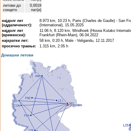
летови до
0,0019
сонцето
пат(и)
најдолг лет
8.973 km, 10:23 h, Paris (Charles de Gaulle) - San Fr
(оддаличеност):
(International), 15.05.2025
најдолг лет
11:06 h, 8.120 km, Windhoek (Hosea Kutako Internatio
(временски):
Frankfurt (Rhein-Main), 06.04.2022
најкратки лет:
58 km, 0:20 h, Male - Veligandu, 12.11.2017
просечно траење:
1.315 km, 2:05 h
Домашни летови