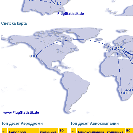
Свetcka kapta
Топ десет Аеродроми
Топ десет Авиокомпании
во
во
#
Аеродром
количина
#
Авиокомпанија
количина