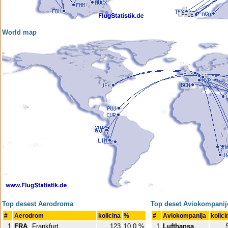
World map
Top desest Aerodroma
Top deset Aviokompanij
#
Aerodrom
kolicina
%
#
Aviokompanija
kolici
1
FRA
Frankfurt
123
10,0 %
1
Lufthansa