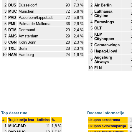
2
DUS
Düsseldorf
90
7,3 %
2
Air Berlin
3
MUC
München
72
5,8 %
Lufthansa
3
Cityline
4
PAD
Paderborn/Lippstadt
72
5,8 %
4
Eurowings
5
PMI
Palma de Mallorca
36
2,9 %
5
OLT
6
DTM
Dortmund
29
2,4 %
KLM
7
AMS
Amsterdam
29
2,4 %
6
Cityhopper
8
CGN
Köln/Bonn
28
2,3 %
7
Germanwings
9
TXL
Berlin
28
2,3 %
8
Hapag-Lloyd
10
HAM
Hamburg
24
1,9 %
Augsburg
9
Airways
10
FLN
Top deset rute
Dodatne informacije
#
Trajektorija leta
kolicina
%
ukupno aerodroma
1
1
MUC-PAD
11
1,8 %
ukupno aviokompanija
1