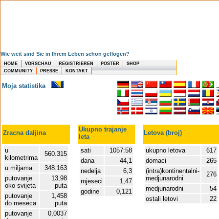
Wie weit sind Sie in Ihrem Leben schon geflogen?
HOME
VORSCHAU
REGISTRIEREN
POSTER
SHOP
COMMUNITY
PRESSE
KONTAKT
Moja statistika
Ukupno trajanje
Zracna daljina
Letova (broj)
leta
u
sati
1057:58
ukupno letova
617
560.315
kilometrima
dana
44,1
domaci
265
u miljama
348.163
nedelja
6,3
(intra)kontinentalni-
276
putovanje
13,98
medjunarodni
mjeseci
1,47
oko svijeta
puta
medjunarodni
54
godine
0,121
putovanje
1,458
ostali letovi
22
do meseca
puta
putovanje
0,0037