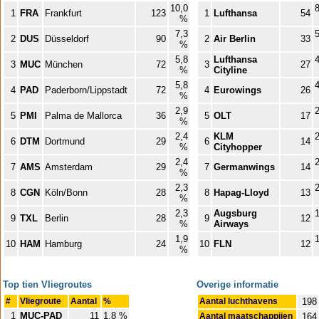
10,0
8
1
FRA
Frankfurt
123
1
Lufthansa
54
%
7,3
5
2
DUS
Düsseldorf
90
2
Air Berlin
33
%
5,8
Lufthansa
4
3
MUC
München
72
3
27
%
Cityline
5,8
4
4
PAD
Paderborn/Lippstadt
72
4
Eurowings
26
%
2,9
2
5
PMI
Palma de Mallorca
36
5
OLT
17
%
2,4
KLM
2
6
DTM
Dortmund
29
6
14
%
Cityhopper
2,4
2
7
AMS
Amsterdam
29
7
Germanwings
14
%
2,3
2
8
CGN
Köln/Bonn
28
8
Hapag-Lloyd
13
%
2,3
Augsburg
1
9
TXL
Berlin
28
9
12
%
Airways
1,9
1
10
HAM
Hamburg
24
10
FLN
12
%
Top tien Vliegroutes
Overige informatie
#
Vliegroute
Aantal
%
Aantal luchthavens
198
1
MUC-PAD
11
1,8 %
Aantal maatschappijen
164