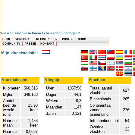
Wie weit sind Sie in Ihrem Leben schon geflogen?
HOME
VORSCHAU
REGISTRIEREN
POSTER
SHOP
COMMUNITY
PRESSE
KONTAKT
Mijn vluchtstatistiek
Vluchtafstand
Vliegtijd
Vluchten
Kilometer
560.315
Uren
1057:58
Totaal aantal
617
vluchten
Mijlen
348.163
Dagen
44,1
Binnenlands
265
Aantal
Weken
6,3
keer de
13,98
Continentaal
Maanden
1,47
wereld
keer
zonder
276
Jaren
0,121
rond
binnenland
Naar de
1,458
Intercontinentaal
54
maan
keer
Overige
22
Naar de
0,0037
vluchten