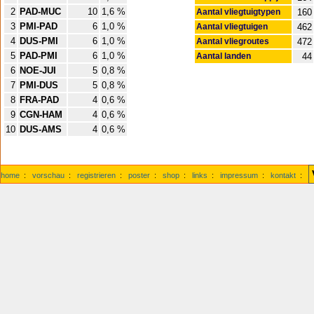
2
PAD-MUC
10
1,6 %
Aantal vliegtuigtypen
160
3
PMI-PAD
6
1,0 %
Aantal vliegtuigen
462
4
DUS-PMI
6
1,0 %
Aantal vliegroutes
472
5
PAD-PMI
6
1,0 %
Aantal landen
44
6
NOE-JUI
5
0,8 %
7
PMI-DUS
5
0,8 %
8
FRA-PAD
4
0,6 %
9
CGN-HAM
4
0,6 %
10
DUS-AMS
4
0,6 %
home
:
vorschau
:
registrieren
:
poster
:
shop
:
links
:
impressum
:
kontakt
: