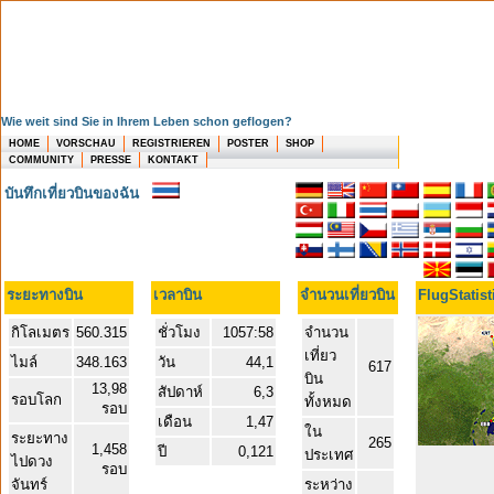
Wie weit sind Sie in Ihrem Leben schon geflogen?
HOME
VORSCHAU
REGISTRIEREN
POSTER
SHOP
COMMUNITY
PRESSE
KONTAKT
บันทึกเที่ยวบินของฉัน
ระยะทางบิน
เวลาบิน
จำนวนเที่ยวบิน
FlugStatist
กิโลเมตร
560.315
ชั่วโมง
1057:58
จำนวน
เที่ยว
ไมล์
348.163
วัน
44,1
617
บิน
13,98
สัปดาห์
6,3
รอบโลก
ทั้งหมด
รอบ
เดือน
1,47
ใน
ระยะทาง
265
1,458
ปี
0,121
ประเทศ
ไปดวง
รอบ
จันทร์
ระหว่าง