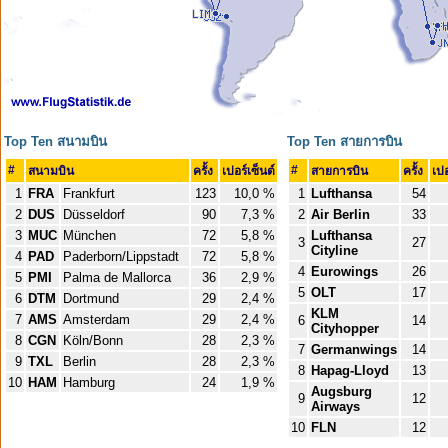
Top Ten สนามบิน
Top Ten สายการบิน
#
#
สนามบิน
ครั้ง
เปอร์เซ็นต์
สายการบิน
ครั้ง
เปอ
1
FRA
Frankfurt
123
10,0 %
1
Lufthansa
54
2
DUS
Düsseldorf
90
7,3 %
2
Air Berlin
33
3
MUC
München
72
5,8 %
Lufthansa
3
27
Cityline
4
PAD
Paderborn/Lippstadt
72
5,8 %
4
Eurowings
26
5
PMI
Palma de Mallorca
36
2,9 %
5
OLT
17
6
DTM
Dortmund
29
2,4 %
KLM
7
AMS
Amsterdam
29
2,4 %
6
14
Cityhopper
8
CGN
Köln/Bonn
28
2,3 %
7
Germanwings
14
9
TXL
Berlin
28
2,3 %
8
Hapag-Lloyd
13
10
HAM
Hamburg
24
1,9 %
Augsburg
9
12
Airways
10
FLN
12