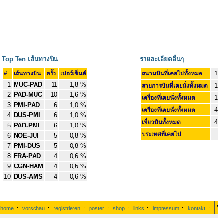
Top Ten เส้นทางบิน
รายละเอียดอื่นๆ
#
1
เส้นทางบิน
ครั้ง
เปอร์เซ็นต์
สนามบินที่เคยไปทั้งหมด
1
MUC-PAD
11
1,8 %
1
สายการบินที่เคยนั่งทั้งหมด
2
PAD-MUC
10
1,6 %
1
เครื่องที่เคยนั่งทั้งหมด
3
PMI-PAD
6
1,0 %
4
เครื่องที่เคยนั่งทั้งหมด
4
DUS-PMI
6
1,0 %
4
เที่ยวบินทั้งหมด
5
PAD-PMI
6
1,0 %
ประเทศที่เคยไป
6
NOE-JUI
5
0,8 %
7
PMI-DUS
5
0,8 %
8
FRA-PAD
4
0,6 %
9
CGN-HAM
4
0,6 %
10
DUS-AMS
4
0,6 %
home
:
vorschau
:
registrieren
:
poster
:
shop
:
links
:
impressum
:
kontakt
: