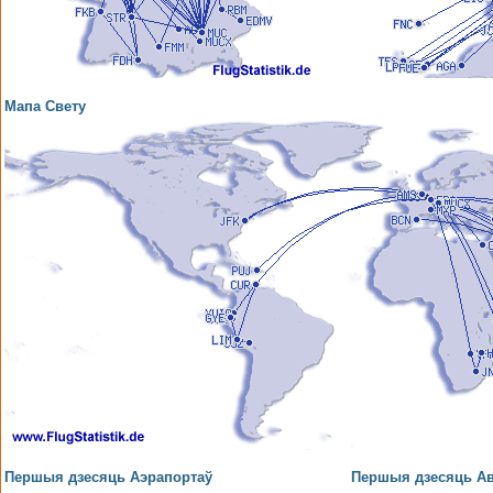
Мапа Свету
Першыя дзесяць Аэрапортаў
Першыя дзесяць Ав