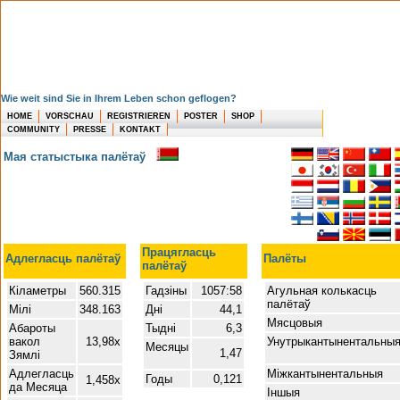
Wie weit sind Sie in Ihrem Leben schon geflogen?
HOME
VORSCHAU
REGISTRIEREN
POSTER
SHOP
COMMUNITY
PRESSE
KONTAKT
Мая статыстыка палётаў
Працягласць
Адлегласць палётаў
Палёты
палётаў
Кіламетры
560.315
Гадзіны
1057:58
Агульная колькасць
палётаў
Мілі
348.163
Дні
44,1
Мясцовыя
Абароты
Тыдні
6,3
вакол
13,98x
Унутрыкантынентальны
Месяцы
1,47
Зямлі
Адлегласць
Міжкантынентальныя
Годы
0,121
1,458x
да Месяца
Іншыя