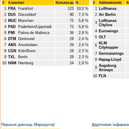
#
Аэрапорт
Колькасць
%
#
Авіякампанія
К
1
FRA
Frankfurt
123
10,0 %
1
Lufthansa
2
DUS
Düsseldorf
90
7,3 %
2
Air Berlin
3
MUC
München
72
5,8 %
Lufthansa
3
Cityline
4
PAD
Paderborn/Lippstadt
72
5,8 %
4
Eurowings
5
PMI
Palma de Mallorca
36
2,9 %
5
OLT
6
DTM
Dortmund
29
2,4 %
KLM
7
AMS
Amsterdam
29
2,4 %
6
Cityhopper
8
CGN
Köln/Bonn
28
2,3 %
7
Germanwings
9
TXL
Berlin
28
2,3 %
8
Hapag-Lloyd
10
HAM
Hamburg
24
1,9 %
Augsburg
9
Airways
10
FLN
Першыя дзесяць Маршрутаў
Дадтковая інфарм