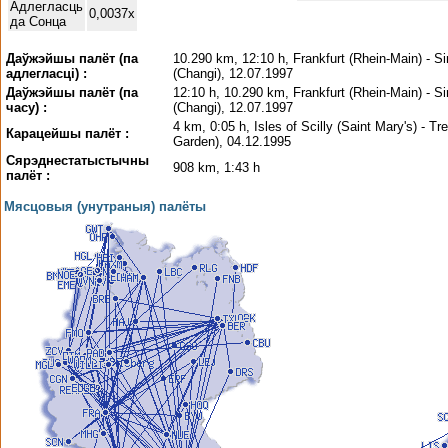
Адлегласць
0,0037x
да Сонца
Даўжэйшы палёт (па
10.290 km, 12:10 h, Frankfurt (Rhein-Main) - S
адлегласці) :
(Changi), 12.07.1997
Даўжэйшы палёт (па
12:10 h, 10.290 km, Frankfurt (Rhein-Main) - S
часу) :
(Changi), 12.07.1997
4 km, 0:05 h, Isles of Scilly (Saint Mary's) - T
Карацейшы палёт :
Garden), 04.12.1995
Сярэднестатыстычны
908 km, 1:43 h
палёт :
Мясцовыя (унутраныя) палёты