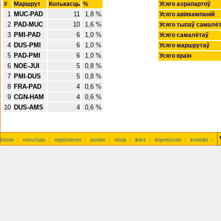
#
Маршрут
Колькасць
%
Усяго аэрапартоў
1
MUC-PAD
11
1,8 %
Усяго авіякампаній
2
PAD-MUC
10
1,6 %
Усяго тыпаў самал
3
PMI-PAD
6
1,0 %
Усяго самалётаў
4
DUS-PMI
6
1,0 %
Усяго маршрутаў
5
PAD-PMI
6
1,0 %
Усяго краін
6
NOE-JUI
5
0,8 %
7
PMI-DUS
5
0,8 %
8
FRA-PAD
4
0,6 %
9
CGN-HAM
4
0,6 %
10
DUS-AMS
4
0,6 %
home
:
vorschau
:
registrieren
:
poster
:
shop
:
links
:
impressum
:
kontakt
: